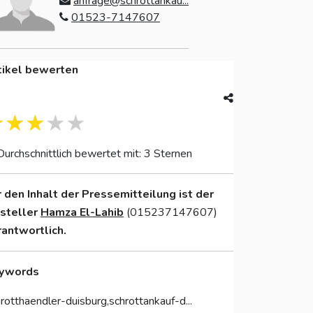
anfrage@schrottankau...
01523-7147607
tikel bewerten
Durchschnittlich bewertet mit: 3 Sternen
r den Inhalt der Pressemitteilung ist der
nsteller
Hamza El-Lahib
(015237147607)
rantwortlich.
ywords
rotthaendler-duisburg,schrottankauf-d...