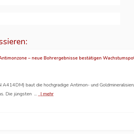
ssieren:
 Antimonzone – neue Bohrergebnisse bestätigen Wachstumspot
414DM) baut die hochgradige Antimon- und Goldmineralisierung
. Die jüngsten ...
|
mehr