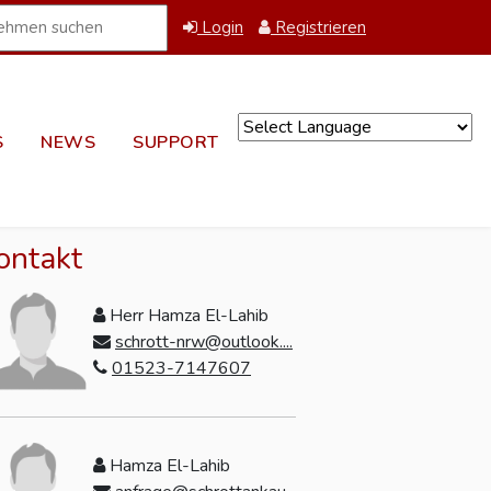
Login
Registrieren
S
NEWS
SUPPORT
Powered by
ontakt
Herr Hamza El-Lahib
schrott-nrw@outlook....
01523-7147607
Hamza El-Lahib