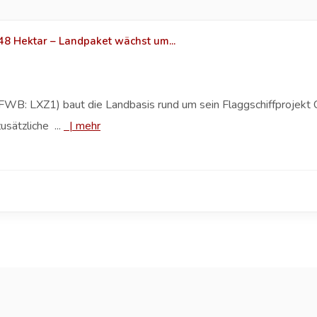
8 Hektar – Landpaket wächst um...
B: LXZ1) baut die Landbasis rund um sein Flaggschiffprojekt C
sätzliche ...
|
mehr