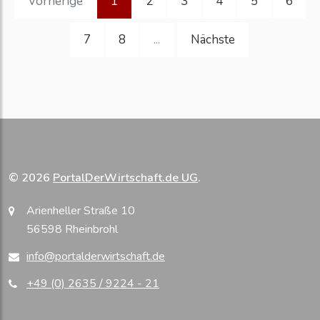
Vorherige
1
2
3
4
5
6
7
8
Nächste
...
© 2026
PortalDerWirtschaft.de UG
.
Arienheller Straße 10
56598 Rheinbrohl
info@portalderwirtschaft.de
+49 (0) 2635 / 9224 - 21