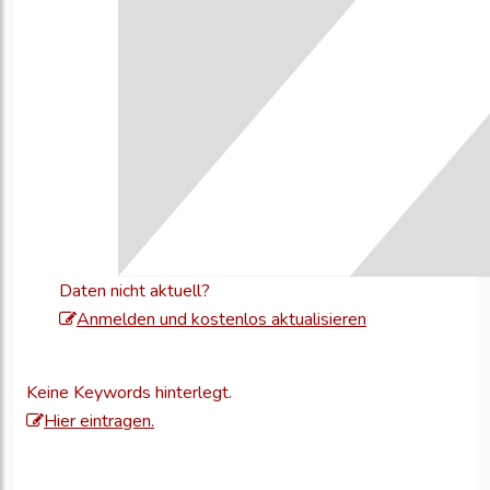
Daten nicht aktuell?
Melden
Anmelden und kostenlos aktualisieren
Sie
sich
Keine Keywords hinterlegt.
an,
Hier eintragen.
um
Ihre
Unternehmensd