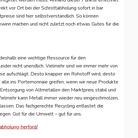
 entgiftet werden muss. Anhand dieser Punkte errechnet
rekt vor Ort bei der Schrottabholung sofort in bar
preise sind hier selbstverständlich. So können
winn machen und nicht zuletzt noch etwas Gutes für die
deshalb eine wichtige Ressource für den
eider nicht unendlich. Vielmehr sind wir immer mehr von
ise aufschlägt. Desto knapper ein Rohstoff wird, desto
r alle ins Portemonnaie greifen, wenn wir neue Produkte
 Entsorgung von Altmetallen den Marktpreis stabil und
 Vielmehr kann Metall immer wieder neu eingeschmolzen,
assen. Das fachgerechte Recycling entlastet die
gen. Gut für die Umwelt – gut für uns.
tabholung-herford/