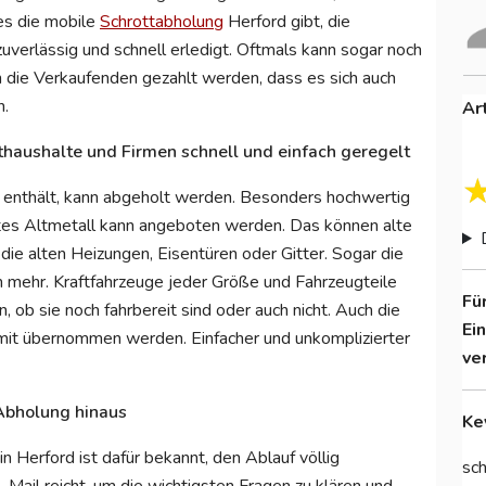
 es die mobile
Schrottabholung
Herford gibt, die
uverlässig und schnell erledigt. Oftmals kann sogar noch
 an die Verkaufenden gezahlt werden, dass es sich auch
n.
Ar
athaushalte und Firmen schnell und einfach geregelt
l enthält, kann abgeholt werden. Besonders hochwertig
utes Altmetall kann angeboten werden. Das können alte
 die alten Heizungen, Eisentüren oder Gitter. Sogar die
m mehr. Kraftfahrzeuge jeder Größe und Fahrzeugteile
Fü
ob sie noch fahrbereit sind oder auch nicht. Auch die
Ei
mit übernommen werden. Einfacher und unkomplizierter
ve
 Abholung hinaus
Ke
 Herford ist dafür bekannt, den Ablauf völlig
sch