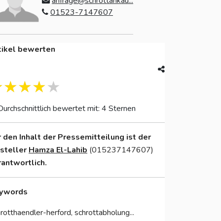
anfrage@schrottankau...
01523-7147607
tikel bewerten
Durchschnittlich bewertet mit: 4 Sternen
r den Inhalt der Pressemitteilung ist der
nsteller
Hamza El-Lahib
(015237147607)
rantwortlich.
ywords
rotthaendler-herford, schrottabholung...