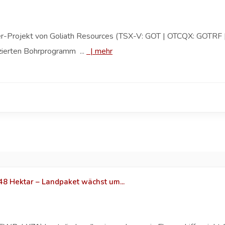
er-Projekt von Goliath Resources (TSX-V: GOT | OTCQX: GOTRF | 
zierten Bohrprogramm ...
|
mehr
8 Hektar – Landpaket wächst um...