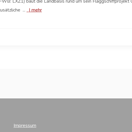
B: LXZ1) baut die Landbasis rund um sein Flaggschiffprojekt C
sätzliche ...
|
mehr
Impressum