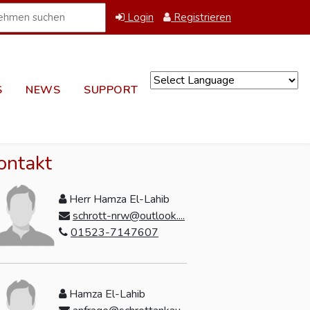
Login
Registrieren
S
NEWS
SUPPORT
Powered by
ontakt
Herr Hamza El-Lahib
schrott-nrw@outlook....
01523-7147607
Hamza El-Lahib