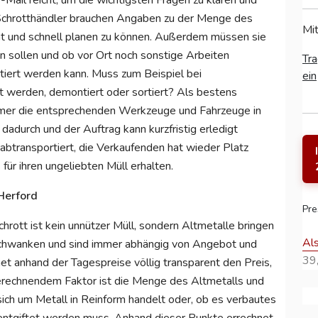
-Mail reicht, um die wichtigsten Fragen zu klären und
e Schrotthändler brauchen Angaben zu der Menge des
Mit
ent und schnell planen zu können. Außerdem müssen sie
n sollen und ob vor Ort noch sonstige Arbeiten
Tra
rtiert werden kann. Muss zum Beispiel bei
ein
t werden, demontiert oder sortiert? Als bestens
er die entsprechenden Werkzeuge und Fahrzeuge in
adurch und der Auftrag kann kurzfristig erledigt
btransportiert, die Verkaufenden hat wieder Platz
für ihren ungeliebten Müll erhalten.
 Herford
Pre
chrott ist kein unnützer Müll, sondern Altmetalle bringen
Al
 schwanken und sind immer abhängig von Angebot und
39,
et anhand der Tagespreise völlig transparent den Preis,
 berechnendem Faktor ist die Menge des Altmetalls und
sich um Metall in Reinform handelt oder, ob es verbautes