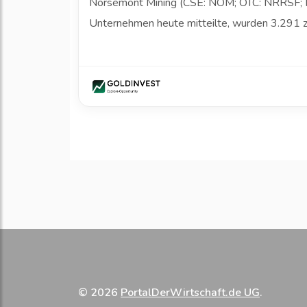
Norsemont Mining (CSE: NOM; OTC: NRRSF; FW
Unternehmen heute mitteilte, wurden 3.291 zu
© 2026
PortalDerWirtschaft.de UG
.