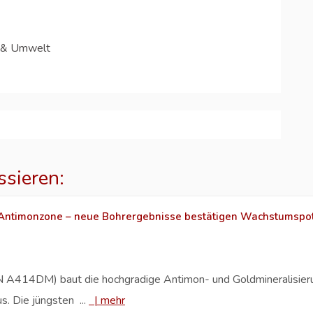
 & Umwelt
ssieren:
 Antimonzone – neue Bohrergebnisse bestätigen Wachstumspot
414DM) baut die hochgradige Antimon- und Goldmineralisierung
. Die jüngsten ...
|
mehr