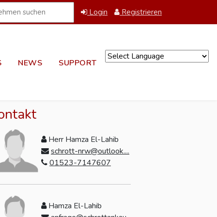
Login
Registrieren
S
NEWS
SUPPORT
Powered by
ontakt
Herr Hamza El-Lahib
schrott-nrw@outlook....
01523-7147607
Hamza El-Lahib