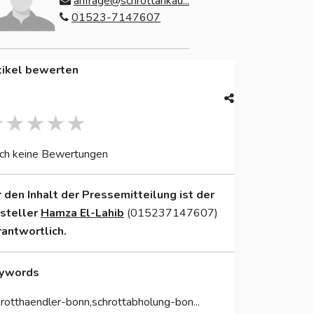
anfrage@schrottankau...
01523-7147607
tikel bewerten
ch keine Bewertungen
r den Inhalt der Pressemitteilung ist der
nsteller
Hamza El-Lahib
(015237147607)
rantwortlich.
ywords
rotthaendler-bonn,schrottabholung-bon...