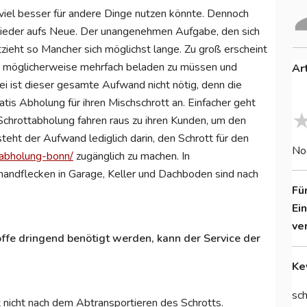
 viel besser für andere Dinge nutzen könnte. Dennoch
ieder aufs Neue. Der unangenehmen Aufgabe, den sich
ieht so Mancher sich möglichst lange. Zu groß erscheint
hn möglicherweise mehrfach beladen zu müssen und
Ar
i ist dieser gesamte Aufwand nicht nötig, denn die
tis Abholung für ihren Mischschrott an. Einfacher geht
r Schrottabholung fahren raus zu ihren Kunden, um den
teht der Aufwand lediglich darin, den Schrott für den
No
tabholung-bonn/
zugänglich zu machen. In
handflecken in Garage, Keller und Dachboden sind nach
Fü
Ei
ve
ffe dringend benötigt werden, kann der Service der
Ke
sch
 nicht nach dem Abtransportieren des Schrotts.