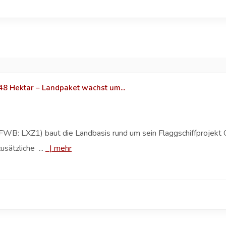
8 Hektar – Landpaket wächst um...
B: LXZ1) baut die Landbasis rund um sein Flaggschiffprojekt C
sätzliche ...
|
mehr