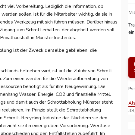
ht viel Vorbereitung. Lediglich die Information, ob
Mit
den sollen, ist für die Mitarbeiter wichtig, da sie in
hendes Werkzeug mit sich führen müssen. Darüber hinaus
Tra
 Zugang zum Schrott erhalten, der abgeholt werden soll.
ein
 Privathaushalt in Münster kostenlos.
lung ist der Zweck derselbe geblieben: die
tschlands betrieben wird, ist auf die Zufuhr von Schrott
. Zum einen werden für die Wiederaufbereitung von
essourcen benötigt als für ihre Neugewinnung. Die
Pre
enhang Wasser, Energie, CO2 und finanzielle Mittel.
ngs und damit auch der Schrottabholung Münster steht
Al
ealisieren. Im Prinzip stellt die Schrottabholung
39,
n Schrott-Recycling-Industrie dar. Nachdem sie den
terzieht sie ihn einer groben Vorsortierung. Wertlose
bgeschieden und den Entfallstellen zugeführt. Im