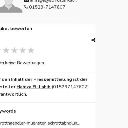
anfrage@schrottankau...
01523-7147607
tikel bewerten
ch keine Bewertungen
r den Inhalt der Pressemitteilung ist der
nsteller
Hamza El-Lahib
(015237147607)
rantwortlich.
ywords
rotthaendler-muenster, schrottabholun...