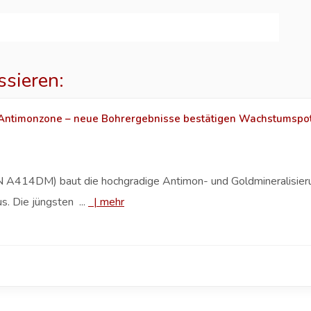
ssieren:
 Antimonzone – neue Bohrergebnisse bestätigen Wachstumspot
414DM) baut die hochgradige Antimon- und Goldmineralisierung
. Die jüngsten ...
|
mehr