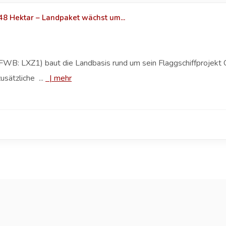
8 Hektar – Landpaket wächst um...
B: LXZ1) baut die Landbasis rund um sein Flaggschiffprojekt C
sätzliche ...
|
mehr