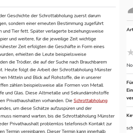
 der Geschichte der Schrottabholung zuerst darum
ngen, sondern einer erneuten Bestimmung zugeführt
Ar
n und Tier fett. Später verlagerte beziehungsweise
ier und weitere, für die jeweilige Zeit wichtige
frühester Zeit erfolgten die Geschäfte in Form eines
urden, erhielten die Leute beispielsweise
en die Trödler, die auf der Suche nach Brauchbarem
No
t. Heute folgt die Arbeit der Schrottabholung Münster
en Mitteln und Blick auf Rohstoffe, die in unserer
Fü
ffen zählen beispielsweise alle Formen von Metall
Ei
fe und Glas. Diese Altmetalle und Sekundärrohstoffe
ve
llen Privathaushalten vorhanden. Die
Schrottabholung
andes, um diese Schätze aufzuspüren und der
Ke
h muss niemand warten, bis die Schrottabholung Münster
 jeder Privathaushalt problemlos telefonisch Kontakt zur
sch
n Termin vereinbaren. Dieser Termin kann innerhalb