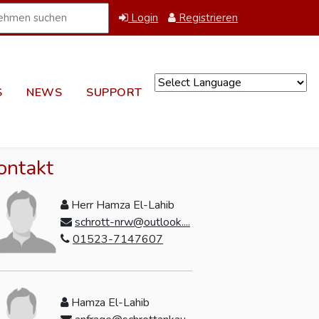
Login
Registrieren
S
NEWS
SUPPORT
Powered by
ontakt
Herr Hamza El-Lahib
schrott-nrw@outlook....
01523-7147607
Hamza El-Lahib