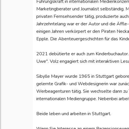
Führungskraft in internationalen Medienkonzer
Marketingberater und Journalist selbständig.
privaten Fernsehsender tätig, produzierte auc
Jahrzehntelang war er der Autor und die Äffl
einigen Jahren verkörpert er den Piraten Neck
Epple. Die Abenteuergeschichten für das Kind
2021 debütierte er auch zum Kinderbuchautor. 
Uwe". Volz engagiert sich mit interaktiven Les
Sibylle Mayer wurde 1965 in Stuttgart geboren
gelernte Grafik- und Webdesignerin war zunäch
Werbeagenturen tätig. Sie wechselte dann zu Ver
internationalen Mediengruppe. Nebenbei arbeitet
Beide leben und arbeiten in Stuttgart.
Wenn Sie Interesse an einem Rezensionsexem