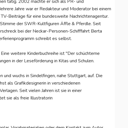
nen tätig. 2002 machte er sich als PR- und
 Mehrere Jahre war er Redakteur und Moderator bei einem
h TV-Beiträge für eine bundesweite Nachrichtenagentur.
e-Stimme der SWR-Kultfiguren Äffle & Pferdle. Seit
arschreck bei der Neckar-Personen-Schifffahrt Berta
erferienprogramm schreibt es selbst.
Eine weitere Kinderbuchreihe ist "Der schüchterne
ungen in der Leseförderung in Kitas und Schulen.
 und wuchs in Sindelfingen, nahe Stuttgart, auf. Die
st als Grafikdesignerin in verschiedenen
lagen. Seit vielen Jahren ist sie in einer
 sie als freie Illustratorin
plar, Vorabmaterialien oder dem Kontakt zum Autor