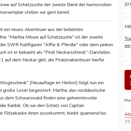
(0
a Möwe auf Schatzsuche der zweite Band der humorvollen
nsexemplar stellen wir gern bereit.
Mit
nt ein neues Abenteuer aus der beliebten
tha: "Martha Möwe auf Schatzsuche" ist der zweite
Tra
r der SWR Kultfiguren "Äffle & Pferdle" oder dem pinken
ein
 ist er bekannt als "Pirat Neckarschreck"-Darsteller,
 auf dem Neckar gibt, die Piratenabenteuer hierfür
tsgeschenk" (Neuauflage im Herbst) folgt nun ein
d große Leser begeistert: Martha, das norddeutsche
us dem Schwarzwald finden eine geheimnisvolle
Pre
die Karibik. Ob sie den Schatz von Captain
t Flitzekacke ihnen zuvorkommt, bleibt spannend bis
Al
39,