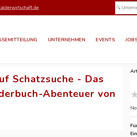
alderwirtschaft.de
SSEMITTEILUNG
UNTERNEHMEN
EVENTS
JOB
Ar
f Schatzsuche - Das
erbuch-Abenteuer von
No
Fü
Ei