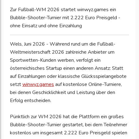
Zur Fußball-WM 2026 startet winwyz.games ein
Bubble-Shooter-Turnier mit 2.222 Euro Preisgeld -
ohne Einsatz und ohne Einzahlung
Wels, Juni 2026 - Während rund um die Fußball-
Weltmeisterschaft 2026 zahlreiche Anbieter um
Sportwetten-Kunden werben, verfolgt ein
österreichisches Startup einen anderen Ansatz: Statt
auf Einzahlungen oder klassische Glücksspielangebote
setzt
winwyz.games
auf kostenlose Online-Turniere,
bei denen Geschicklichkeit und Leistung über den
Erfolg entscheiden.
Pünktlich zur WM 2026 hat die Plattform ein großes
Bubble-Shooter-Turnier gestartet, bei dem Teilnehmer
kostenlos um insgesamt 2.222 Euro Preisgeld spielen