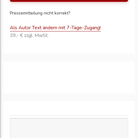
Pressemitteilung nicht korrekt?
Als Autor Text ändern mit 7-Tage-Zugang!
39,- € zzgl. MwSt.