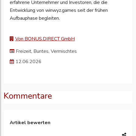
erfahrene Unternehmer und Investoren, die die
Entwicklung von winwyz.games seit der frühen
Aufbauphase begleiten.
Von BONUS.DIRECT GmbH
Freizeit, Buntes, Vermischtes
12.06.2026
Kommentare
Artikel bewerten