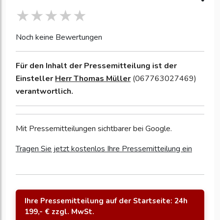
Noch keine Bewertungen
Für den Inhalt der Pressemitteilung ist der
Einsteller
Herr Thomas Müller
(067763027469)
verantwortlich.
Mit Pressemitteilungen sichtbarer bei Google.
Tragen Sie jetzt kostenlos Ihre Pressemitteilung ein
Ihre Pressemitteilung auf der Startseite: 24h
199,- € zzgl. MwSt.