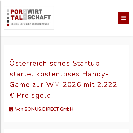
Österreichisches Startup
startet kostenloses Handy-
Game zur WM 2026 mit 2.222
€ Preisgeld
Von BONUS.DIRECT GmbH