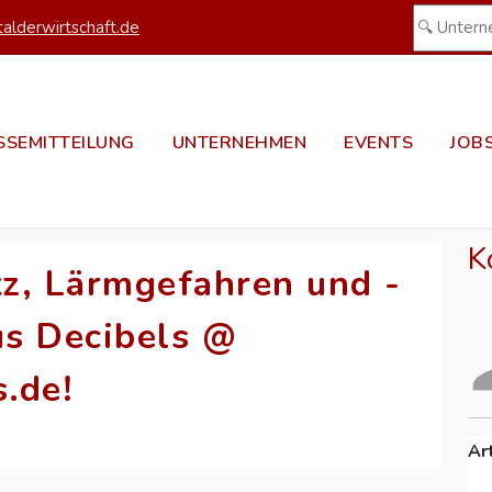
alderwirtschaft.de
SSEMITTEILUNG
UNTERNEHMEN
EVENTS
JOB
K
z, Lärmgefahren und -
us Decibels @
.de!
Ar