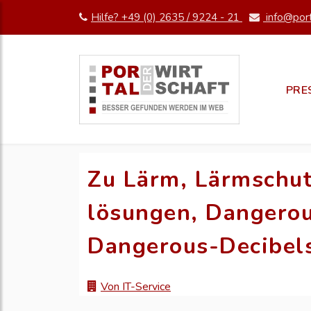
Hilfe? +49 (0) 2635 / 9224 - 21
info@port
PRE
Zu Lärm, Lärmschut
lösungen, Dangero
Dangerous-Decibels
Von IT-Service