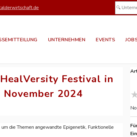
alderwirtschaft.de
SSEMITTEILUNG
UNTERNEHMEN
EVENTS
JOB
Ar
ealVersity Festival in
. November 2024
No
Fü
es um die Themen angewandte Epigenetik, Funktionelle
Ei