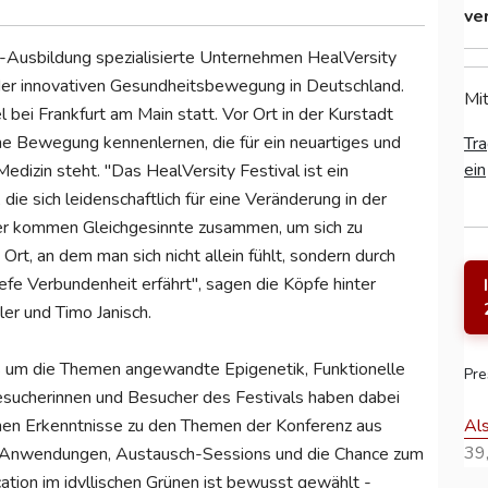
ve
h-Ausbildung spezialisierte Unternehmen HealVersity
er innovativen Gesundheitsbewegung in Deutschland.
Mit
bei Frankfurt am Main statt. Vor Ort in der Kurstadt
ne Bewegung kennenlernen, die für ein neuartiges und
Tra
ein
dizin steht. "Das HealVersity Festival ist ein
ie sich leidenschaftlich für eine Veränderung in der
er kommen Gleichgesinnte zusammen, um sich zu
n Ort, an dem man sich nicht allein fühlt, sondern durch
fe Verbundenheit erfährt", sagen die Köpfe hinter
er und Timo Janisch.
es um die Themen angewandte Epigenetik, Funktionelle
Pre
esucherinnen und Besucher des Festivals haben dabei
Al
chen Erkenntnisse zu den Themen der Konferenz aus
39,
e Anwendungen, Austausch-Sessions und die Chance zum
ion im idyllischen Grünen ist bewusst gewählt -