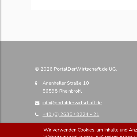
© 2026
PortalDerWirtschaft.de UG
.
Arienheller Straße 10
56598 Rheinbrohl
info@portalderwirtschaft.de
+49 (0) 2635 / 9224 - 21
Wir verwenden Cookies, um Inhalte und Anzei