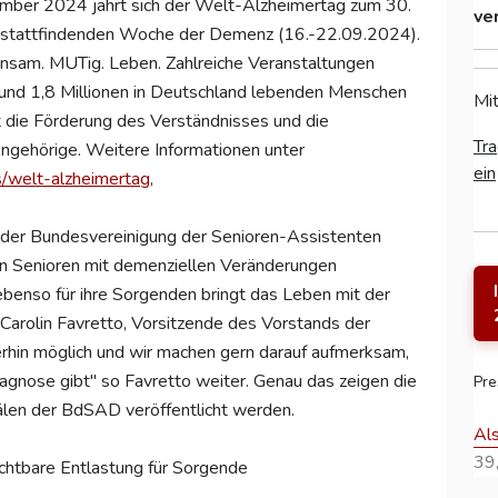
mber 2024 jährt sich der Welt-Alzheimertag zum 30.
ve
5 stattfindenden Woche der Demenz (16.-22.09.2024).
nsam. MUTig. Leben. Zahlreiche Veranstaltungen
 rund 1,8 Millionen in Deutschland lebenden Menschen
Mit
 die Förderung des Verständnisses und die
Tra
ngehörige. Weitere Informationen unter
ein
s/welt-alzheimertag
,
 der Bundesvereinigung der Senioren-Assistenten
 Senioren mit demenziellen Veränderungen
enso für ihre Sorgenden bringt das Leben mit der
Carolin Favretto, Vorsitzende des Vorstands der
rhin möglich und wir machen gern darauf aufmerksam,
agnose gibt" so Favretto weiter. Genau das zeigen die
Pre
nälen der BdSAD veröffentlicht werden.
Al
39,
ichtbare Entlastung für Sorgende