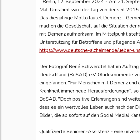
Berlin, 12. September 2024 - Am 21. Septe
Mal. Umrahmt wird der Tag von der seit 201
Das diesjährige Motto lautet Demenz - Gemei
machen die Gesellschaft auf die Situation der
mit Demenz aufmerksam. Im Mittelpunkt steht
Unterstützung für Betroffene und pflegende A
https://www.deutsche-alzheimer.de/ueber-un
Der Fotograf René Schwerdtel hat im Auftrag
Deutschland (BdSAD) e.V. Glücksmomente von
eingefangen. "Für Menschen mit Demenz und eb
Krankheit immer neue Herausforderungen", so 
BdSAD. "Doch positive Erfahrungen sind weite
dass es ein wertvolles Leben auch nach der Di
Bilder, die ab sofort auf den Social Medial Ka
Qualifizierte Senioren-Assistenz - eine unverz