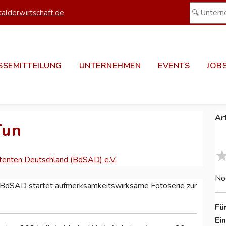
alderwirtschaft.de
SSEMITTEILUNG
UNTERNEHMEN
EVENTS
JOB
Ar
Tun
tenten Deutschland (BdSAD) e.V.
No
dSAD startet aufmerksamkeitswirksame Fotoserie zur
Fü
Ei