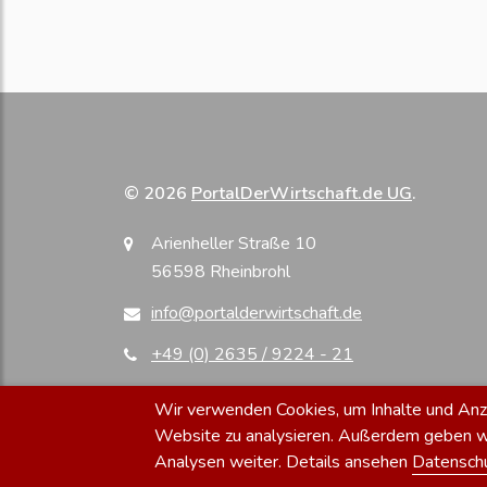
© 2026
PortalDerWirtschaft.de UG
.
Arienheller Straße 10
56598 Rheinbrohl
info@portalderwirtschaft.de
+49 (0) 2635 / 9224 - 21
Wir verwenden Cookies, um Inhalte und Anzei
Website zu analysieren. Außerdem geben wir
Analysen weiter. Details ansehen
Datensch