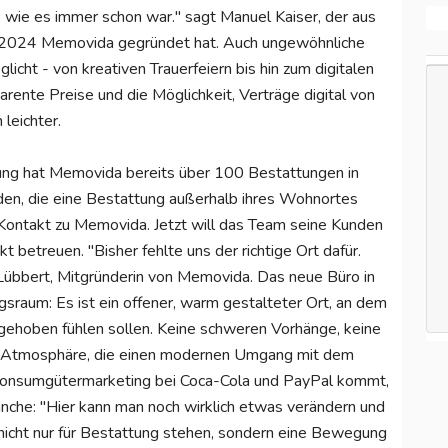
, wie es immer schon war." sagt Manuel Kaiser, der aus
r 2024 Memovida gegründet hat. Auch ungewöhnliche
ht - von kreativen Trauerfeiern bis hin zum digitalen
rente Preise und die Möglichkeit, Verträge digital von
 leichter.
ndung hat Memovida bereits über 100 Bestattungen in
den, die eine Bestattung außerhalb ihres Wohnortes
 Kontakt zu Memovida. Jetzt will das Team seine Kunden
t betreuen. "Bisher fehlte uns der richtige Ort dafür.
a Lübbert, Mitgründerin von Memovida. Das neue Büro in
gsraum: Es ist ein offener, warm gestalteter Ort, an dem
ehoben fühlen sollen. Keine schweren Vorhänge, keine
de Atmosphäre, die einen modernen Umgang mit dem
Konsumgütermarketing bei Coca-Cola und PayPal kommt,
anche: "Hier kann man noch wirklich etwas verändern und
nicht nur für Bestattung stehen, sondern eine Bewegung