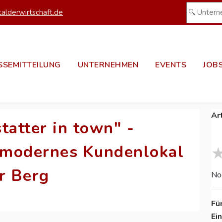
alderwirtschaft.de
SSEMITTEILUNG
UNTERNEHMEN
EVENTS
JOB
Ar
tatter in town" -
 modernes Kundenlokal
r Berg
No
Fü
Ei