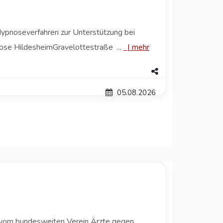
Hypnoseverfahren zur Unterstützung bei
ose HildesheimGravelottestraße ...
|
mehr
05.08.2026
e vom bundesweiten Verein Ärzte gegen