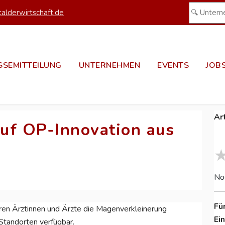
alderwirtschaft.de
SSEMITTEILUNG
UNTERNEHMEN
EVENTS
JOB
Ar
uf OP-Innovation aus
No
Fü
hren Ärztinnen und Ärzte die Magenverkleinerung
Ei
 Standorten verfügbar.