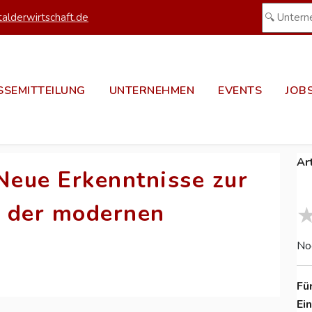
alderwirtschaft.de
SSEMITTEILUNG
UNTERNEHMEN
EVENTS
JOB
Ar
eue Erkenntnisse zur
s der modernen
No
Fü
Ei