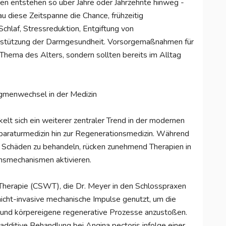
gen entstehen so über Jahre oder Jahrzehnte hinweg -
au diese Zeitspanne die Chance, frühzeitig
chlaf, Stressreduktion, Entgiftung von
rstützung der Darmgesundheit. Vorsorgemaßnahmen für
 Thema des Alters, sondern sollten bereits im Alltag
gmenwechsel in der Medizin
elt sich ein weiterer zentraler Trend in der modernen
paraturmedizin hin zur Regenerationsmedizin. Während
e Schäden zu behandeln, rücken zunehmend Therapien in
nsmechanismen aktivieren.
n-Therapie (CSWT), die Dr. Meyer in den Schlosspraxen
icht-invasive mechanische Impulse genutzt, um die
und körpereigene regenerative Prozesse anzustoßen.
additive Behandlung bei Angina pectoris infolge einer