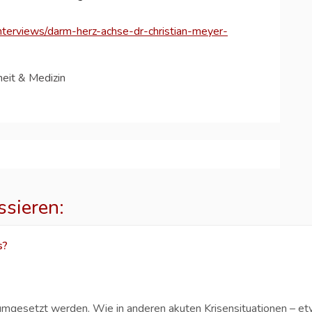
nterviews/darm-herz-achse-dr-christian-meyer-
eit & Medizin
ssieren:
s?
umgesetzt werden. Wie in anderen akuten Krisensituationen – et