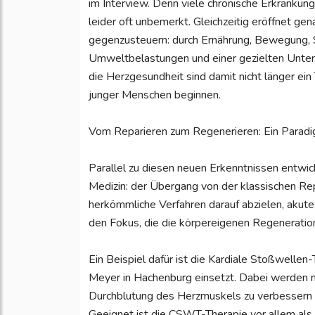
im Interview. Denn viele chronische Erkrankun
leider oft unbemerkt. Gleichzeitig eröffnet gen
gegenzusteuern: durch Ernährung, Bewegung, S
Umweltbelastungen und einer gezielten Unte
die Herzgesundheit sind damit nicht länger ein
junger Menschen beginnen.
Vom Reparieren zum Regenerieren: Ein Paradi
Parallel zu diesen neuen Erkenntnissen entwick
Medizin: der Übergang von der klassischen Re
herkömmliche Verfahren darauf abzielen, akut
den Fokus, die die körpereigenen Regeneratio
Ein Beispiel dafür ist die Kardiale Stoßwelle
Meyer in Hachenburg einsetzt. Dabei werden n
Durchblutung des Herzmuskels zu verbessern 
Geeignet ist die CSWT-Therapie vor allem als 