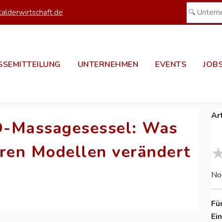
alderwirtschaft.de
SSEMITTEILUNG
UNTERNEHMEN
EVENTS
JOB
Ar
D-Massagesessel: Was
eren Modellen verändert
No
Fü
Ei