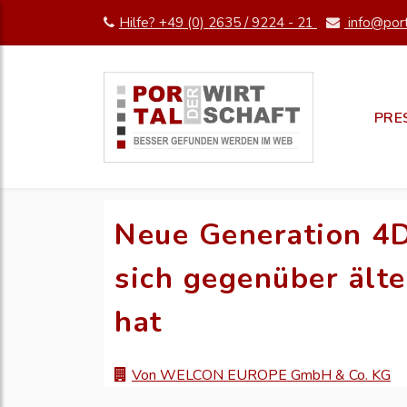
Hilfe? +49 (0) 2635 / 9224 - 21
info@port
PRE
Neue Generation 4
sich gegenüber ält
hat
Von WELCON EUROPE GmbH & Co. KG