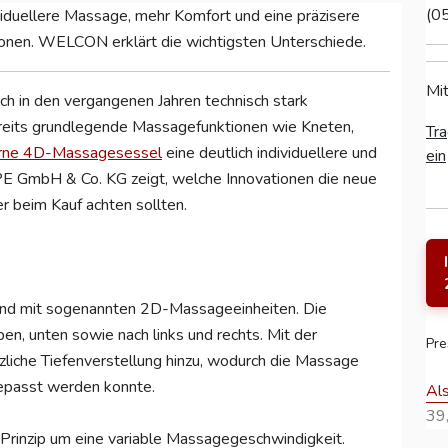
(0
duellere Massage, mehr Komfort und eine präzisere
ionen. WELCON erklärt die wichtigsten Unterschiede.
Mit
h in den vergangenen Jahren technisch stark
reits grundlegende Massagefunktionen wie Kneten,
Tra
ne 4D-Massagesessel
eine deutlich individuellere und
ein
 GmbH & Co. KG zeigt, welche Innovationen die neue
r beim Kauf achten sollten.
nd mit sogenannten 2D-Massageeinheiten. Die
n, unten sowie nach links und rechts. Mit der
Pre
zliche Tiefenverstellung hinzu, wodurch die Massage
gepasst werden konnte.
Al
39,
 Prinzip um eine variable Massagegeschwindigkeit.