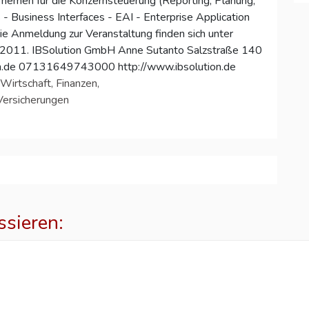
- Themen für die Konzernsteuerung (Reporting, Planung,
s - Business Interfaces - EAI - Enterprise Application
die Anmeldung zur Veranstaltung finden sich unter
rk_2011. IBSolution GmbH Anne Sutanto Salzstraße 140
on.de 07131649743000 http://www.ibsolution.de
Wirtschaft, Finanzen,
Versicherungen
ssieren:
p