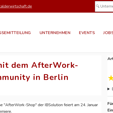
alderwirtschaft.de
SSEMITTEILUNG
UNTERNEHMEN
EVENTS
JOB
Ar
 mit dem AfterWork-
munity in Berlin
Fü
he "AfterWork-Shop" der IBSolution feiert am 24. Januar
Ei
emiere.