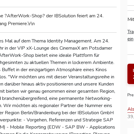
he ?AfterWork-Shop? der IBSolution feiert am 24.
Mit
ang Premiere.\r\n
Tra
ein
ses Mal auf dem Thema Identity Management. Am 24.
7 Uhr in der VIP xX-Lounge des CinemaxX am Potsdamer
 AfterWork-Shop bietet eine ideale Plattform für
chgesinnten zu aktuellen Themen in lockerem Ambiente.
Buffet in der einzigartigen Atmosphäre eines Kinos
los. "Wir möchten uns mit dieser Veranstaltungsreihe in
n darüber hinaus aktiv positionieren und unsere Kunden
mit bieten wir genau genommen einer gesamten Region,
Pre
d branchenübergreifend, eine permanente Networking-
m. Wir möchten als regionaler Partner die Nummer eins
Al
 der Region Berlin/Brandenburg bei der IBSolution GmbH
39,
werpunkte: - Vorgehen, Referenzen und Strategie SAP
M) - Mobile Reporting (EDW - SAP BW - Applications