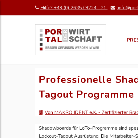
Hilfe? +49 (0) 2635 / 9224 - 21
info@port
PRE
Professionelle Sha
Tagout Programme
Von MAKRO IDENT e.K. - Zertifizierter Brad
Shadowboards für LoTo-Programme sind speziel
Lockout-Tagout Ausrüstung. Die Mitarbeiter-S