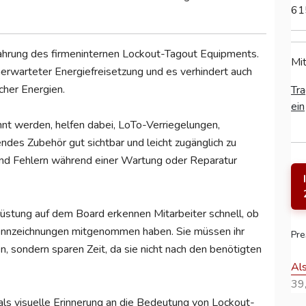
61
hrung des firmeninternen Lockout-Tagout Equipments.
Mit
nerwarteter Energiefreisetzung und es verhindert auch
cher Energien.
Tra
ein
nnt werden, helfen dabei, LoTo-Verriegelungen,
des Zubehör gut sichtbar und leicht zugänglich zu
und Fehlern während einer Wartung oder Reparatur
üstung auf dem Board erkennen Mitarbeiter schnell, ob
ennzeichnungen mitgenommen haben. Sie müssen ihr
Pre
, sondern sparen Zeit, da sie nicht nach den benötigten
Al
39,
ls visuelle Erinnerung an die Bedeutung von Lockout-