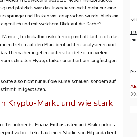
ren vieles in Bewegung gesetzt. Neue Finanzprodukte
g und plötzlich war das Investieren nicht mehr nur eine
urssprünge und Risiken viel gesprochen wurde, blieb ein
Mit
eigentlich und mit welchem Blick auf die Sache?
Tra
Männer, technikaffin, risikofreudig und oft laut, doch das
ein
rauen treten auf den Plan, beobachten, analysieren und
 das Thema herangehen, unterscheidet sich in vielen
vom schnellen Hype, stärker orientiert am langfristigen
Pre
sollte also nicht nur auf die Kurse schauen, sondern auf
Al
estimmt, mitgestalten.
39,
m Krypto-Markt und wie stark
r Techniknerds, Finanz-Enthusiasten und Risikojunkies
ginnt zu bröckeln. Laut einer Studie von Bitpanda liegt