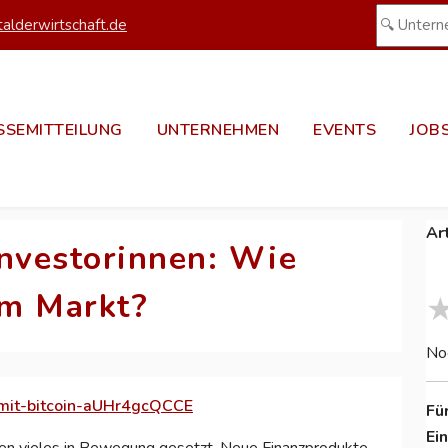
alderwirtschaft.de
SSEMITTEILUNG
UNTERNEHMEN
EVENTS
JOB
Ar
Investorinnen: Wie
am Markt?
No
u-mit-bitcoin-aUHr4gcQCCE
Fü
Ei