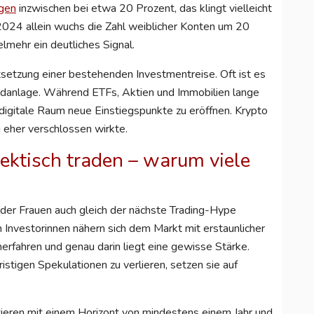
gen
inzwischen bei etwa 20 Prozent, das klingt vielleicht
 2024 allein wuchs die Zahl weiblicher Konten um 20
lmehr ein deutliches Signal.
ortsetzung einer bestehenden Investmentreise. Oft ist es
eldanlage. Während ETFs, Aktien und Immobilien lange
digitale Raum neue Einstiegspunkte zu eröffnen. Krypto
ng eher verschlossen wirkte.
hektisch traden – warum viele
 der Frauen auch gleich der nächste Trading-Hype
 Investorinnen nähern sich dem Markt mit erstaunlicher
erfahren und genau darin liegt eine gewisse Stärke.
ristigen Spekulationen zu verlieren, setzen sie auf
ieren mit einem Horizont von mindestens einem Jahr und