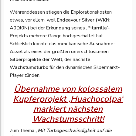
Währenddessen stiegen die Explorationskosten
etwas, vor allem, weil
Endeavour Silver (WKN:
A0DJ0N)
bei der
Erkundung
seines
‚Pitarrilla‘-
Projekt
s mehrere Gänge hochgeschaltet hat.
Schließlich könnte das
mexikanische Ausnahme-
Asset
als eines der
größten unerschlossenen
Silberprojekte der Welt
, der
nächste
Wachstumsturbo
für den dynamischen Silbermarkt-
Player zünden.
Übernahme von kolossalem
Kupferprojekt ‚Huachocolpa‘
markiert nächsten
Wachstumsschritt!
Zum Thema
„Mit Turbogeschwindigkeit auf die