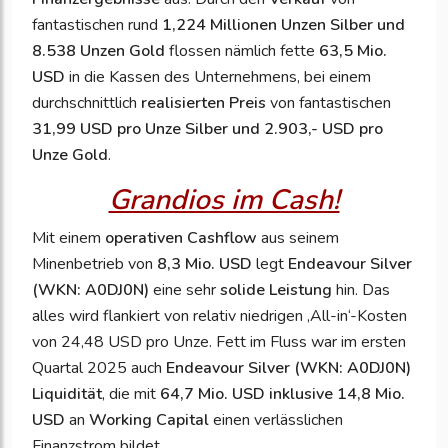
fantastischen rund
1,224 Millionen Unzen Silber und
8.538 Unzen Gold
flossen nämlich fette
63,5 Mio.
USD
in die Kassen des Unternehmens, bei einem
durchschnittlich
realisierten Preis
von fantastischen
31,99 USD pro Unze Silber und
2.903,- USD pro
Unze Gold
.
Grandios im Cash!
Mit einem
operativen Cashflow
aus seinem
Minenbetrieb von
8,3 Mio. USD
legt
Endeavour Silver
(WKN: A0DJ0N)
eine sehr
solide Leistung
hin. Das
alles wird flankiert von relativ niedrigen ‚All-in‘-Kosten
von 24,48 USD pro Unze. Fett im Fluss war im ersten
Quartal 2025 auch
Endeavour Silver (WKN: A0DJ0N)
Liquidität
, die mit
64,7 Mio. USD inklusive 14,8 Mio.
USD
an
Working Capital
einen verlässlichen
Finanzstrom bildet.