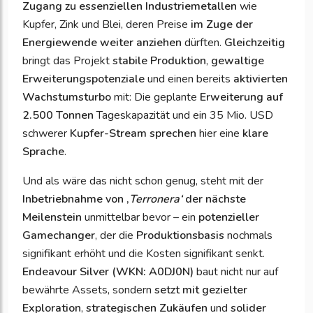
Zugang zu essenziellen Industriemetallen
wie
Kupfer, Zink und Blei, deren Preise
im Zuge der
Energiewende
weiter anziehen
dürften.
Gleichzeitig
bringt das Projekt
stabile Produktion
,
gewaltige
Erweiterungspotenziale
und einen bereits
aktivierten
Wachstumsturbo
mit: Die geplante
Erweiterung auf
2.500 Tonnen
Tageskapazität und ein 35 Mio. USD
schwerer
Kupfer-Stream sprechen
hier eine
klare
Sprache
.
Und als wäre das nicht schon genug, steht mit der
Inbetriebnahme von ‚
Terronera‘
der nächste
Meilenstein
unmittelbar bevor – ein
potenzieller
Gamechanger
, der die
Produktionsbasis
nochmals
signifikant erhöht und die Kosten signifikant senkt.
Endeavour Silver (WKN: A0DJ0N)
baut nicht nur auf
bewährte Assets, sondern
setzt mit gezielter
Exploration
,
strategischen Zukäufen
und
solider