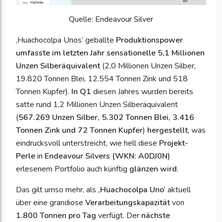
Quelle: Endeavour Silver
‚Huachocolpa Unos‘ geballte
Produktionspower
umfasste im letzten Jahr sensationelle 5,1 Millionen
Unzen Silberäquivalent
(2,0 Millionen Unzen Silber,
19.820 Tonnen Blei, 12.554 Tonnen Zink und 518
Tonnen Kupfer).
In Q1
diesen Jahres wurden bereits
satte rund 1,2 Millionen Unzen Silberäquivalent
(
567.269 Unzen Silber, 5.302 Tonnen Blei, 3.416
Tonnen Zink und 72 Tonnen Kupfer
)
hergestellt
, was
eindrucksvoll unterstreicht, wie hell diese
Projekt-
Perle
in
Endeavour Silvers (WKN: A0DJ0N)
erlesenem Portfolio auch künftig
glänzen wird
.
Das gilt umso mehr, als
‚Huachocolpa Uno‘
aktuell
über eine grandiose
Verarbeitungskapazität
von
1.800 Tonnen pro Tag
verfügt. Der
nächste