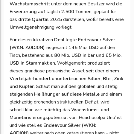
Wachstumsschritt
unter dem neuen Besitzer wird die
Erweiterung auf
täglich
2.500 Tonnen
, geplant für
das
dritte Quartal 2025
darstellen, wofür bereits eine
Umweltgenehmigung vorliegt.
Für
diesen lukrativen
Deal
legte
Endeavour Silver
(WKN: A0DJ0N)
insgesamt
145 Mio. USD
auf den
Tisch, bestehend aus
80 Mio. USD in bar und 65 Mio.
USD in Stammaktien
. Wohlgemerkt
produziert
dieses grandiose peruanische Asset
seit
über
einem
Vierteljahrhundert ununterbrochen Silber, Blei, Zink
und Kupfer
. Schaut man auf den globalen und stetig
steigenden
Heißhunger auf diese Metalle
und einem
gleichzeitig drohenden strukturellen Defizit, wird
schnell klar, wie
mächtig
das
Wachstums- und
Monetarisierungspotenzial
von ‚Huachocolpa Uno‘ ist
und wie steil es
Endeavour Silver (WKN:
A0DJ0N)
weiter nach oben katapultieren kann – nicht