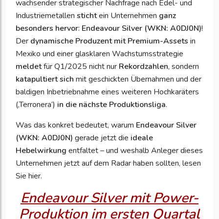
wachsender strategischer Nachfrage nach Edel- und
Industriemetallen
sticht
ein Unternehmen
ganz
besonders hervor
:
Endeavour Silver (WKN: A0DJ0N)
!
Der
dynamische Produzent mit Premium-Assets
in
Mexiko und einer glasklaren Wachstumsstrategie
meldet
für Q1/2025 nicht nur
Rekordzahlen
, sondern
katapultiert sich
mit geschickten Übernahmen und der
baldigen Inbetriebnahme eines weiteren Hochkaräters
(‚Terronera‘)
in die nächste Produktionsliga
.
Was das konkret bedeutet, warum
Endeavour Silver
(WKN: A0DJ0N)
gerade jetzt die
ideale
Hebelwirkung
entfaltet – und weshalb Anleger dieses
Unternehmen jetzt auf dem Radar haben sollten, lesen
Sie hier.
Endeavour Silver mit Power-
Produktion im ersten Quartal