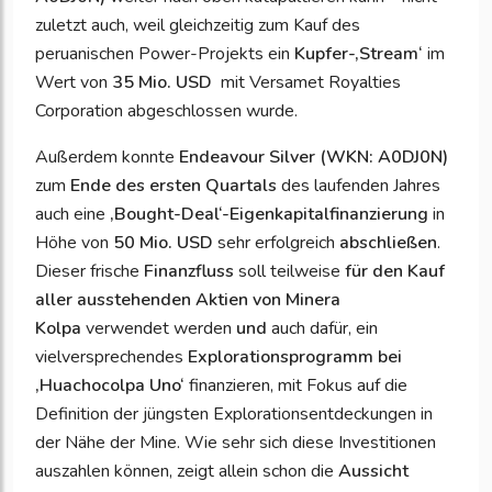
zuletzt auch, weil gleichzeitig zum Kauf des
peruanischen Power-Projekts ein
Kupfer-‚Stream‘
im
Wert von
35 Mio. USD
mit Versamet Royalties
Corporation abgeschlossen wurde.
Außerdem konnte
Endeavour Silver (WKN: A0DJ0N)
zum
Ende des ersten Quartals
des laufenden Jahres
auch eine
‚Bought-Deal‘-Eigenkapitalfinanzierung
in
Höhe von
50 Mio. USD
sehr erfolgreich
abschließen
.
Dieser frische
Finanzfluss
soll teilweise
für den Kauf
aller ausstehenden Aktien von Minera
Kolpa
verwendet werden
und
auch dafür, ein
vielversprechendes
Explorationsprogramm bei
‚Huachocolpa Uno‘
finanzieren, mit Fokus auf die
Definition der jüngsten Explorationsentdeckungen in
der Nähe der Mine. Wie sehr sich diese Investitionen
auszahlen können, zeigt allein schon die
Aussicht