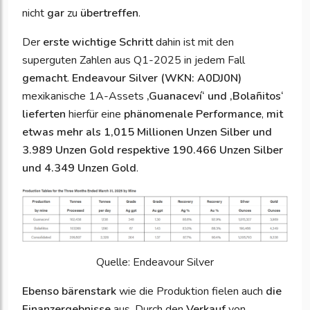
nicht
gar
zu
übertreffen
.
Der
erste wichtige Schritt
dahin ist mit den
superguten Zahlen aus Q1-2025 in jedem Fall
gemacht
.
Endeavour Silver (WKN: A0DJ0N)
mexikanische 1A-Assets
‚Guanaceví‘ und ‚Bolañitos‘
lieferten
hierfür eine
phänomenale Performance
,
mit
etwas mehr als 1,015 Millionen Unzen Silber und
3.989 Unzen Gold respektive 190.466 Unzen Silber
und 4.349 Unzen Gold
.
Quelle: Endeavour Silver
Ebenso bärenstark
wie die Produktion fielen auch
die
Finanzergebnisse
aus. Durch den
Verkauf
von