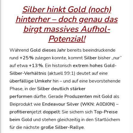
Silber hinkt Gold (noch)
hinterher – doch genau das
birgt massives Aufhol-
Potenzial!
Während
Gold dieses Jahr
bereits beeindruckende
rund
+25 %
zulegen konnte, kommt
Silber
bisher „nur“
auf etwa
+13 %
. Ein historisch
extrem hohes Gold-
Silber-Verhältnis
(aktuell 99:1) deutet auf eine
überfällige Umkehr
hin – und auf eine bevorstehende
Phase, in der
Silber deutlich stärker
performen
dürfte. Gerade
Produzenten mit Gold
als
Beiprodukt wie
Endeavour Silver (WKN: A0DJ0N)
–
profitieren
jetzt
doppelt
: Sie sichern sich
Top-Preise
beim Gold
und stehen gleichzeitig in den Startlöchern
für die nächste
große Silber-Rallye
.