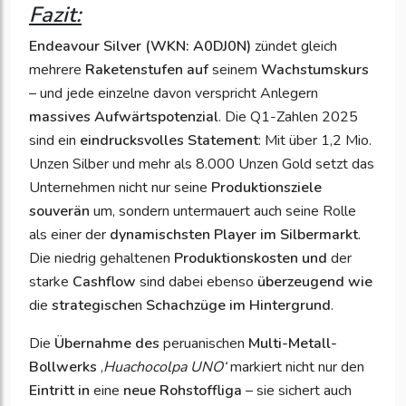
Fazit:
Endeavour Silver (WKN: A0DJ0N)
zündet gleich
mehrere
Raketenstufen auf
seinem
Wachstumskurs
– und jede einzelne davon verspricht Anlegern
massives Aufwärtspotenzial
. Die Q1-Zahlen 2025
sind ein
eindrucksvolles Statement
: Mit über 1,2 Mio.
Unzen Silber und mehr als 8.000 Unzen Gold setzt das
Unternehmen nicht nur seine
Produktionsziele
souverän
um, sondern untermauert auch seine Rolle
als einer der
dynamischsten Player im Silbermarkt
.
Die niedrig gehaltenen
Produktionskosten und
der
starke
Cashflow
sind dabei ebenso
überzeugend wie
die
strategische
n
Schachzüge im Hintergrund
.
Die
Übernahme des
peruanischen
Multi-Metall-
Bollwerks
‚
Huachocolpa UNO‘
markiert nicht nur den
Eintritt in
eine
neue Rohstoffliga
– sie sichert auch