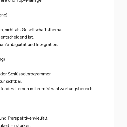
 Obere und Top-Manager
ene)
in, nicht als Gesellschaftsthema.
 entscheidend ist.
r Ambiguität und Integration.
ng)
 oder Schlüsselprogrammen.
ur sichtbar.
eifendes Lernen in Ihrem Verantwortungsbereich.
und Perspektivenvielfalt.
keit zu stärken.