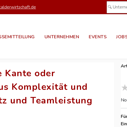
alderwirtschaft.de
SSEMITTEILUNG
UNTERNEHMEN
EVENTS
JOB
Ar
e Kante oder
us Komplexität und
atz und Teamleistung
No
Fü
Ei