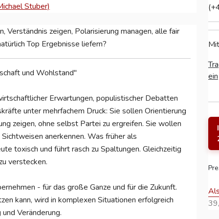
Michael Stuber)
(+
 Verständnis zeigen, Polarisierung managen, alle fair
türlich Top Ergebnisse liefern?
Mit
Tra
rtschaft und Wohlstand"
ein
irtschaftlicher Erwartungen, populistischer Debatten
kräfte unter mehrfachem Druck: Sie sollen Orientierung
ung zeigen, ohne selbst Partei zu ergreifen. Sie wollen
e Sichtweisen anerkennen. Was früher als
heute toxisch und führt rasch zu Spaltungen. Gleichzeitig
 zu verstecken.
Pre
ernehmen - für das große Ganze und für die Zukunft.
Al
zen kann, wird in komplexen Situationen erfolgreich
39,
g und Veränderung.