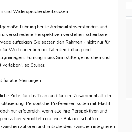
ern und Widersprüche überbrücken
eitgemäße Führung heute Ambiguitätsverständnis und
z verschiedene Perspektiven verstehen, schein­bare
Wege aufzeigen. Sie setzen den Rahmen - nicht nur für
für Werteorientierung, Talent­entfaltung und
 zu ‚managen'. Führung muss Sinn stiften, einordnen und
 vorleben", so Stuber.
t für alle Meinungen
tliche Ziele, für das Team und für den Zusammen­halt der
 Politisierung: Persönliche Präferenzen sollen mit Macht
edoch nur erfolgreich, wenn alle ihre Perspektiven und
g muss hier vermitteln und eine Balance schaffen -
 zwischen Zuhören und Entscheiden, zwischen integrieren