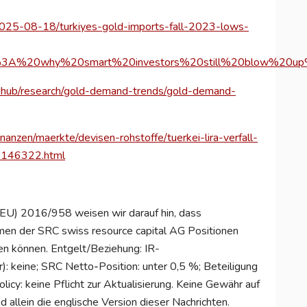
/2025-08-18/turkiyes-gold-imports-fall-2023-lows-
%3A%20why%20smart%20investors%20still%20blow%20up%
ldhub/research/gold-demand-trends/gold-demand-
nanzen/maerkte/devisen-rohstoffe/tuerkei-lira-verfall-
0146322.html
U) 2016/958 weisen wir darauf hin, dass
en der SRC swiss resource capital AG Positionen
en können. Entgelt/Beziehung: IR-
r): keine; SRC Netto
-
Position: unter 0,5 %; Beteiligung
icy: keine Pflicht zur Aktualisierung. Keine Gewähr auf
d allein die englische Version dieser Nachrichten.