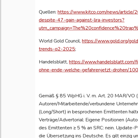
Quellen:
https://www.kitco.com/news/article
despite-47-gain-against-lira-investors?
utm_campaign=The%20confidence%20trap
World Gold Council,
https://www.gold.org/go
trends-q2-2025
;
Handelsblatt,
https://www.handelsblatt.com/fi
ohne-ende-welche-gefahrenjetzt-drohen/10
Gemäß § 85 WpHG i. V. m. Art. 20 MAR/VO (E
Autoren/Mitarbeitende/verbundene Unternehm
(Long/Short) in besprochenen Emittenten halt
Verträge/Advertorial: Eigene Positionen (Auto
des Emittenten ≥ 5 % an SRC: nein. Update-Pol
die Übersetzung ins Deutsche. Es gilt einzig un