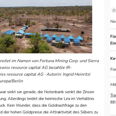
No
Fü
Ei
Ke
reitet im Namen von Fortuna Mining Corp. und Sierra
swiss resource capital AG bezahlte IR-
For
ss resource capital AG · Autorin: Ingrid Heinritzi
Europa/Berlin
Mit
 zwar sinkt sie gerade, die Notenbank senkt die Zinsen
Tra
ung. Allerdings leidet die heimische Lira im Verhältnis
ein
ck. Kein Wunder, dass die Goldnachfrage zu den
 der hohen Goldpreise die Attraktivität des Silbers zu