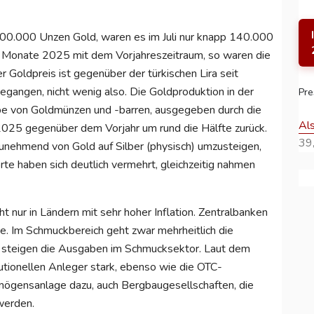
 300.000 Unzen Gold, waren es im Juli nur knapp 140.000
n Monate 2025 mit dem Vorjahreszeitraum, so waren die
 Goldpreis ist gegenüber der türkischen Lira seit
gangen, nicht wenig also. Die Goldproduktion in der
Pre
gabe von Goldmünzen und -barren, ausgegeben durch die
Al
i 2025 gegenüber dem Vorjahr um rund die Hälfte zurück.
39,
zunehmend von Gold auf Silber (physisch) umzusteigen,
rte haben sich deutlich vermehrt, gleichzeitig nahmen
t nur in Ländern mit sehr hoher Inflation. Zentralbanken
e. Im Schmuckbereich geht zwar mehrheitlich die
it steigen die Ausgaben im Schmucksektor. Laut dem
tutionellen Anleger stark, ebenso wie die OTC-
rmögensanlage dazu, auch Bergbaugesellschaften, die
werden.