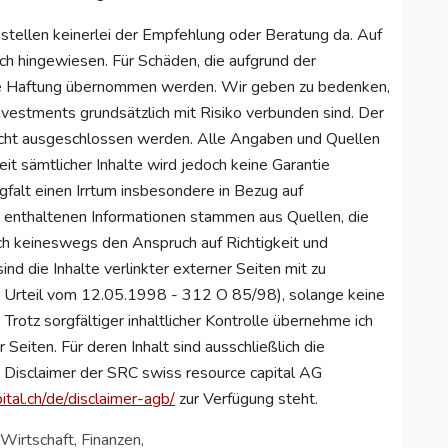
 stellen keinerlei der Empfehlung oder Beratung da. Auf
ich hingewiesen. Für Schäden, die aufgrund der
ne Haftung übernommen werden. Wir geben zu bedenken,
vestments grundsätzlich mit Risiko verbunden sind. Der
nicht ausgeschlossen werden. Alle Angaben und Quellen
keit sämtlicher Inhalte wird jedoch keine Garantie
gfalt einen Irrtum insbesondere in Bezug auf
e enthaltenen Informationen stammen aus Quellen, die
ch keineswegs den Anspruch auf Richtigkeit und
sind die Inhalte verlinkter externer Seiten mit zu
m Urteil vom 12.05.1998 - 312 O 85/98), solange keine
 Trotz sorgfältiger inhaltlicher Kontrolle übernehme ich
r Seiten. Für deren Inhalt sind ausschließlich die
er Disclaimer der SRC swiss resource capital AG
tal.ch/de/disclaimer-agb/
zur Verfügung steht.
Wirtschaft, Finanzen,