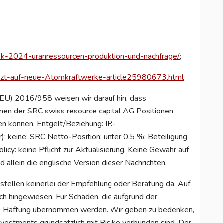
ok-2024-uranressourcen-produktion-und-nachfrage/
;
etzt-auf-neue-Atomkraftwerke-article25980673.html
U) 2016/958 weisen wir darauf hin, dass
en der SRC swiss resource capital AG Positionen
en können. Entgelt/Beziehung: IR-
r): keine; SRC Netto
-
Position: unter 0,5 %; Beteiligung
icy: keine Pflicht zur Aktualisierung. Keine Gewähr auf
d allein die englische Version dieser Nachrichten.
 stellen keinerlei der Empfehlung oder Beratung da. Auf
ich hingewiesen. Für Schäden, die aufgrund der
ne Haftung übernommen werden. Wir geben zu bedenken,
vestments grundsätzlich mit Risiko verbunden sind. Der