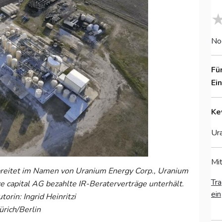
No
Fü
Ei
Ke
Ura
Mit
breitet im Namen von Uranium Energy Corp., Uranium
Tra
e capital AG bezahlte IR-Beraterverträge unterhält.
ein
orin: Ingrid Heinritzi
ürich/Berlin