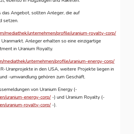
zt, ebenso in Flugzeugen und Raketen.
 das Angebot, sollten Anleger, die auf
rd setzen.
om/mediathek/unternehmen/profile/uranium-royalty-corp/
Uranmarkt. Anleger erhalten so eine einzigartige
stment in Uranium Royalty.
om/mediathek/unternehmen/profile/uranium-energy-corp/
ISR-Uranprojekte in den USA, weitere Projekte liegen in
on und -umwandlung gehören zum Geschäft.
ssemeldungen von Uranium Energy (-
men/uranium-energy-corp/
-)
und Uranium Royalty (-
en/uranium-royalty-corp/
-).