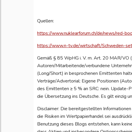
Quellen:
https://www.nuklearforum.ch/de/news/red-bo
https://www.n-tv.de/wirtschaft/Schweden-s
Gemäß § 85 WpHG i. V. m. Art. 20 MAR/VO (E
Autoren/Mitarbeitende/verbundene Unternehm
(Long/Short) in besprochenen Emittenten halt
Verträge/Advertorial: Eigene Positionen (Auto
des Emittenten ≥ 5 % an SRC: nein. Update-Pol
die Übersetzung ins Deutsche. Es gilt einzig un
Disclaimer: Die bereitgestellten Informationen
die Risiken im Wertpapierhandel sei ausdrückl
Benutzung dieses Blogs entstehen, kann kei
dass Aktien und insbesondere Optionsscheinin