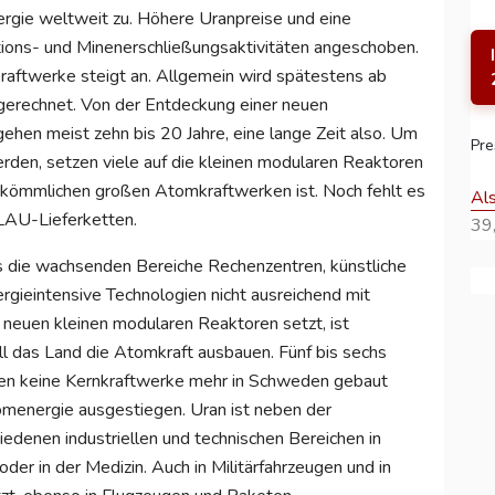
rgie weltweit zu. Höhere Uranpreise und eine
ions- und Minenerschließungsaktivitäten angeschoben.
kraftwerke steigt an. Allgemein wird spätestens ab
erechnet. Von der Entdeckung einer neuen
hen meist zehn bis 20 Jahre, eine lange Zeit also. Um
Pre
den, setzen viele auf die kleinen modularen Reaktoren
erkömmlichen großen Atomkraftwerken ist. Noch fehlt es
Al
LAU-Lieferketten.
39,
 die wachsenden Bereiche Rechenzentren, künstliche
ergieintensive Technologien nicht ausreichend mit
e neuen kleinen modularen Reaktoren setzt, ist
l das Land die Atomkraft ausbauen. Fünf bis sechs
ren keine Kernkraftwerke mehr in Schweden gebaut
menergie ausgestiegen. Uran ist neben der
edenen industriellen und technischen Bereichen in
er in der Medizin. Auch in Militärfahrzeugen und in