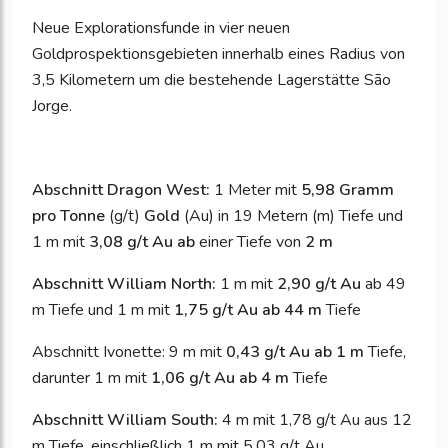
Neue Explorationsfunde in vier neuen
Goldprospektionsgebieten innerhalb eines Radius von
3,5 Kilometern um die bestehende Lagerstätte São
Jorge.
Abschnitt Dragon West:
1 Meter mit
5,98 Gramm
pro Tonne
(g/t)
Gold
(Au) in 19 Metern (m) Tiefe und
1 m mit
3,08 g/t Au
ab
einer Tiefe von
2 m
Abschnitt William North:
1 m mit
2,90 g/t Au
ab 49
m Tiefe und 1 m mit
1,75 g/t Au ab 44 m
Tiefe
Abschnitt Ivonette: 9 m mit
0,43 g/t Au ab 1 m
Tiefe,
darunter 1 m mit
1,06 g/t Au ab 4 m
Tiefe
Abschnitt William South:
4 m mit 1,78 g/t Au aus 12
m Tiefe, einschließlich 1 m mit 5,03 g/t Au