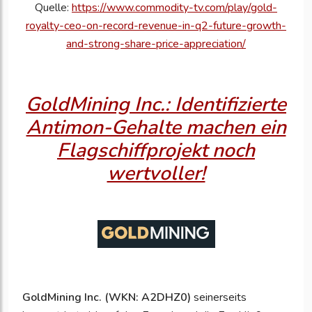
Quelle:
https://www.commodity-tv.com/play/gold-
royalty-ceo-on-record-revenue-in-q2-future-growth-
and-strong-share-price-appreciation/
GoldMining Inc.: Identifizierte
Antimon-Gehalte machen ein
Flagschiffprojekt noch
wertvoller!
GoldMining Inc. (WKN: A2DHZ0)
seinerseits