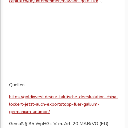
capital.ch/de/unternehmen/mawson-gold-ltd/
-).
Quellen:
https://goldinvest.de/nur-taktische-deeskalation-china-
lockert-jetzt-auch-exportstopp-fuer-gallium-
germanium-antimon/
Gemäß § 85 WpHG i. V. m. Art. 20 MAR/VO (EU)