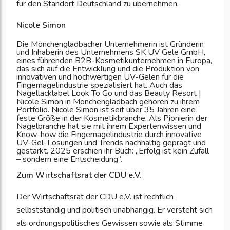
für den Standort Deutschland zu übernehmen.
Nicole Simon
Die Mönchengladbacher Unternehmerin ist Gründerin
und Inhaberin des Unternehmens SK UV Gele GmbH,
eines führenden B2B-Kosmetikunternehmen in Europa,
das sich auf die
Entwicklung und die Produktion von
innovativen und hochwertigen UV-Gelen für die
Fingernagelindustrie spezialisiert hat. Auch das
Nagellacklabel Look To Go und das Beauty Resort |
Nicole Simon in Mönchengladbach gehören zu ihrem
Portfolio. Nicole Simon ist seit über 35 Jahren eine
feste Größe in der Kosmetikbranche. Als Pionierin der
Nagelbranche hat sie mit ihrem Expertenwissen und
Know-how die Fingernagelindustrie durch innovative
UV-Gel-Lösungen und Trends nachhaltig geprägt und
gestärkt. 2025 erschien ihr Buch: „Erfolg ist kein Zufall
– sondern eine Entscheidung“.
Zum Wirtschaftsrat der CDU e.V.
Der Wirtschaftsrat der CDU e.V. ist rechtlich
selbstständig und politisch unabhängig. Er versteht sich
als ordnungspolitisches Gewissen sowie als Stimme