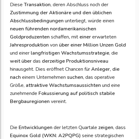
Diese
Transaktion
, deren Abschluss noch der
Zustimmung der Aktionäre und den üblichen
Abschlussbedingungen
unterliegt, würde einen
neuen führenden nordamerikanischen
Goldproduzenten
schaffen
,
mit
einer
erwarteten
Jahresproduktion
von
über einer Million Unzen Gold
und einer
langfristige
n
Wachstumsstrategie
, die
weit über
das
derzeitige Produktionsniveau
hinausgeht. Dies eröffnet Chancen für
Anleger, die
nach
einem Unternehmen
suchen
, das operative
Größe,
attraktive Wachstumsaussichten
und eine
zunehmende
Fokussierung auf politisch stabile
Bergbauregionen
vereint.
Die
Entwicklungen
der letzten Quartale
zeigen
, dass
Equinox Gold (WKN: A2PQPG)
seine strategischen