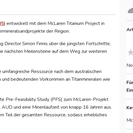
M5
)
entwickelt mit dem McLaren Titanium Project in
Ar
rmineralsandprojekte der Region.
g Director Simon Finnis über die jüngsten Fortschritte,
 die nächsten Meilensteine auf dem Weg zur weiteren
No
e umfangreiche Ressource nach dem australischen
n und bedeutenden Vorkommen an Titanmineralen wie
Fü
Ei
chte Pre-Feasibility Study (PFS) zum McLaren-Projekt
 AUD und eine Minenlaufzeit von knapp 16 Jahren aus.
Ke
inem Teil der gesamten Ressource, sodass erhebliches
McL