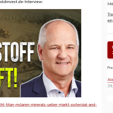
oldinvest.de-Interview:
Mit
Tra
ein
Pre
Al
39,
cht-titan-mclaren-minerals-ueber-markt-potenzial-and-