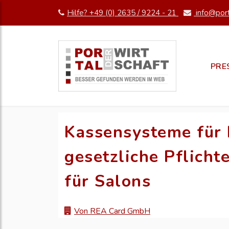
Hilfe? +49 (0) 2635 / 9224 - 21
info@port
PRE
Kassensysteme für 
gesetzliche Pflicht
für Salons
Von REA Card GmbH