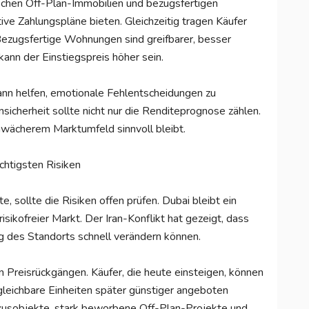
schen Off-Plan-Immobilien und bezugsfertigen
ve Zahlungspläne bieten. Gleichzeitig tragen Käufer
 Bezugsfertige Wohnungen sind greifbarer, besser
kann der Einstiegspreis höher sein.
kann helfen, emotionale Fehlentscheidungen zu
icherheit sollte nicht nur die Renditeprognose zählen.
chwächerem Marktumfeld sinnvoll bleibt.
htigsten Risiken
 sollte die Risiken offen prüfen. Dubai bleibt ein
isikofreier Markt. Der Iran-Konflikt hat gezeigt, dass
 des Standorts schnell verändern können.
gen Preisrückgängen. Käufer, die heute einsteigen, können
leichbare Einheiten später günstiger angeboten
uxusobjekte, stark beworbene Off-Plan-Projekte und