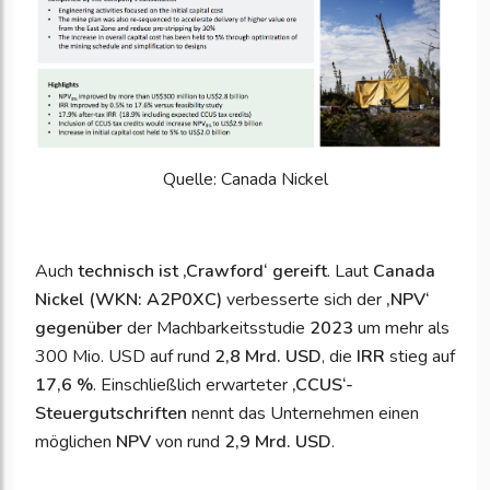
Quelle: Canada Nickel
Auch
technisch ist ‚Crawford‘ gereift
. Laut
Canada
Nickel (WKN: A2P0XC)
verbesserte sich der
‚
NPV‘
gegenüber
der Machbarkeitsstudie
2023
um mehr als
300 Mio. USD auf rund
2,8 Mrd. USD
, die
IRR
stieg auf
17,6 %
. Einschließlich erwarteter
‚
CCUS‘-
Steuergutschriften
nennt das Unternehmen einen
möglichen
NPV
von rund
2,9 Mrd. USD
.