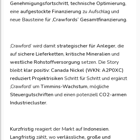
Genehmigungsfortschritt
,
technische Optimierung
,
eine
aufgestockte Finanzierung
zu Aufschlag und
neue Bausteine für
‚
Crawfords‘ Gesamtfinanzierung
.
‚Crawford‘ wird damit
strategischer für Anleger
, die
auf
sichere Lieferketten
,
kritische Mineralien
und
westliche Rohstoffversorgung
setzen. Die Story
bleibt
klar positiv
:
Canada Nickel (WKN: A2P0XC)
reduziert Projektrisiken
Schritt für Schritt und ergänzt
‚Crawford‘ um
Timmins-Wachstum
, mögliche
Steuergutschriften
und einen potenziell
CO2-armen
Industriecluster
.
Kurzfristig
reagiert der Markt auf
Indonesien
.
Langfristig
zählt, wo
verlässliche, große und