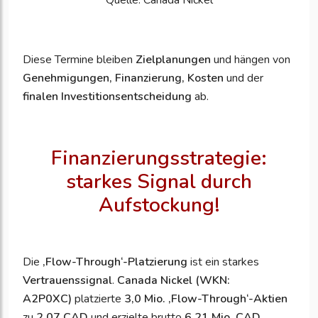
Quelle: Canada Nickel
Diese Termine bleiben
Zielplanungen
und hängen von
Genehmigungen, Finanzierung, Kosten
und der
finalen Investitionsentscheidung
ab.
Finanzierungsstrategie:
starkes Signal durch
Aufstockung!
Die
‚
Flow-Through‘-Platzierung
ist ein starkes
Vertrauenssignal
.
Canada Nickel (WKN:
A2P0XC)
platzierte
3,0 Mio. ‚Flow-Through‘-Aktien
zu
2,07 CAD
und erzielte brutto
6,21 Mio. CAD
.