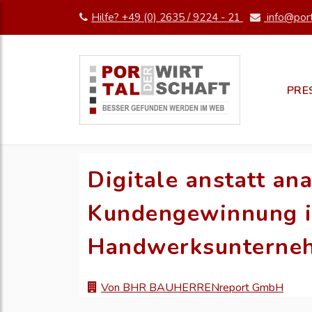
Hilfe? +49 (0) 2635 / 9224 - 21
info@port
PRE
Digitale anstatt a
Kundengewinnung 
Handwerksunterne
Von BHR BAUHERRENreport GmbH