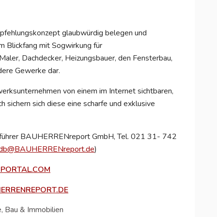
mpfehlungskonzept glaubwürdig belegen und
um Blickfang mit Sogwirkung für
 Maler, Dachdecker, Heizungsbauer, den Fensterbau,
ndere Gewerke dar.
werksunternehmen von einem im Internet sichtbaren,
h sichern sich diese eine scharfe und exklusive
ftsführer BAUHERRENreport GmbH, Tel. 021 31- 742
db@BAUHERRENreport.de
)
PORTAL.COM
RRENREPORT.DE
e, Bau & Immobilien