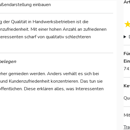
Ar
ußendarstellung einbauen
 der Qualität in Handwerksbetrieben ist die
nzufriedenheit. Mit einer hohen Anzahl an zufriedenen
teressenten scharf von qualitativ schlechteren
Fü
Ei
belegen
74
eher gemieden werden. Anders verhält es sich bei
g und Kundenzufriedenheit konzentrieren. Das tun sie
Ke
fentlichen. Diese erklären alles, was Interessenten
Qua
Mit
Tra