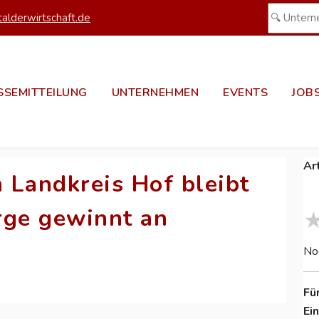
alderwirtschaft.de
SSEMITTEILUNG
UNTERNEHMEN
EVENTS
JOB
Ar
 Landkreis Hof bleibt
irge gewinnt an
No
Fü
Ei