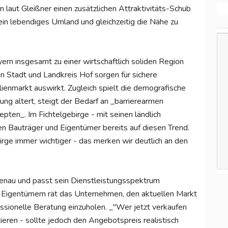
 laut Gleißner einen zusätzlichen Attraktivitäts-Schub
in lebendiges Umland und gleichzeitig die Nähe zu
ern insgesamt zu einer wirtschaftlich soliden Region
 Stadt und Landkreis Hof sorgen für sichere
lienmarkt auswirkt. Zugleich spielt die demografische
ng altert, steigt der Bedarf an _barrierearmen
en_. Im Fichtelgebirge - mit seinen ländlich
n Bauträger und Eigentümer bereits auf diesen Trend.
rge immer wichtiger - das merken wir deutlich an den
enau und passt sein Dienstleistungsspektrum
an. Eigentümern rät das Unternehmen, den aktuellen Markt
essionelle Beratung einzuholen. _"Wer jetzt verkaufen
ieren - sollte jedoch den Angebotspreis realistisch