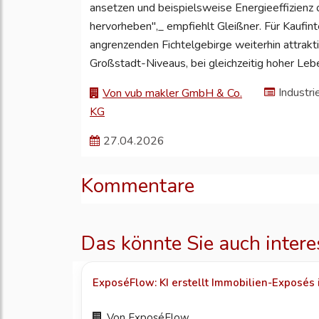
ansetzen und beispielsweise Energieeffizienz
hervorheben",_ empfiehlt Gleißner. Für Kaufin
angrenzenden Fichtelgebirge weiterhin attrakti
Großstadt-Niveaus, bei gleichzeitig hoher Lebe
Industri
Von vub makler GmbH & Co.
KG
27.04.2026
Kommentare
Das könnte Sie auch intere
ExposéFlow: KI erstellt Immobilien-Exposés 
Von
ExposéFlow