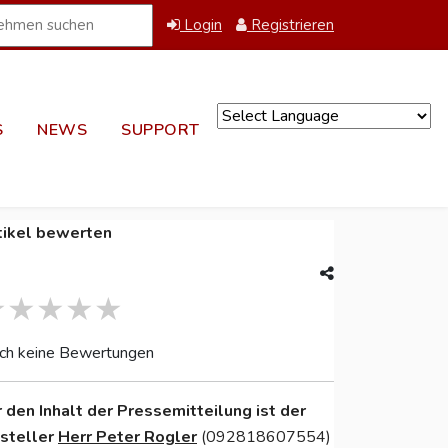
Login
Registrieren
S
NEWS
SUPPORT
Powered by
tikel bewerten
ch keine Bewertungen
r den Inhalt der Pressemitteilung ist der
nsteller
Herr Peter Rogler
(092818607554)