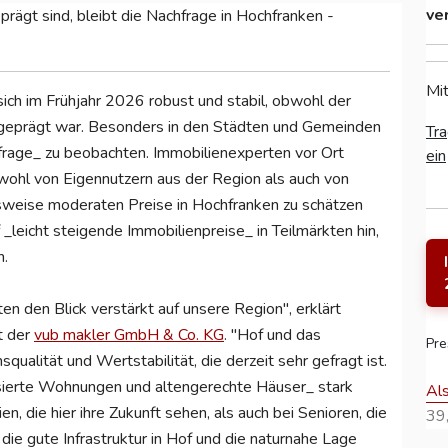
ve
ägt sind, bleibt die Nachfrage in Hochfranken -
Mit
ich im Frühjahr 2026 robust und stabil, obwohl der
 geprägt war. Besonders in den Städten und Gemeinden
Tra
hfrage_ zu beobachten. Immobilienexperten vor Ort
ein
wohl von Eigennutzern aus der Region als auch von
hsweise moderaten Preise in Hochfranken zu schätzen
leicht steigende Immobilienpreise_ in Teilmärkten hin,
n.
en den Blick verstärkt auf unsere Region", erklärt
t der
vub makler GmbH & Co. KG
. "Hof und das
Pre
ualität und Wertstabilität, die derzeit sehr gefragt ist.
isierte Wohnungen und altengerechte Häuser_ stark
Al
, die hier ihre Zukunft sehen, als auch bei Senioren, die
39,
ie gute Infrastruktur in Hof und die naturnahe Lage