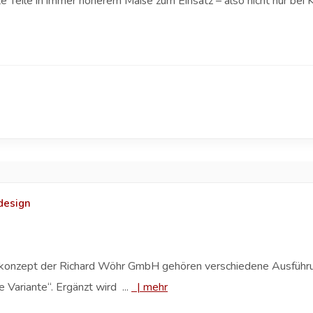
Teile in immer höherem Maße zum Einsatz – also nicht nur bei K
edesign
ekonzept der Richard Wöhr GmbH gehören verschiedene Ausführu
 Variante“. Ergänzt wird ...
|
mehr