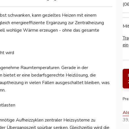
(0
bst schwanken, kann gezieltes Heizen mit einem
eich energieeffiziente Ergänzung zur Zentralheizung
Mit
chnell wohlige Wärme erzeugen - ohne das gesamte
Tra
ein
ht wird
r angenehme Raumtemperaturen. Gerade in der
bietet er eine bedarfsgerechte Heizlösung, die
auptheizung in vielen Fällen ausgeschaltet bleiben, was
nn.
Pre
ntlasten
Al
39,
unnötige Aufheizzyklen zentraler Heizsysteme zu
der Übergangszeit spürbar senken. Gleichzeitig wird die