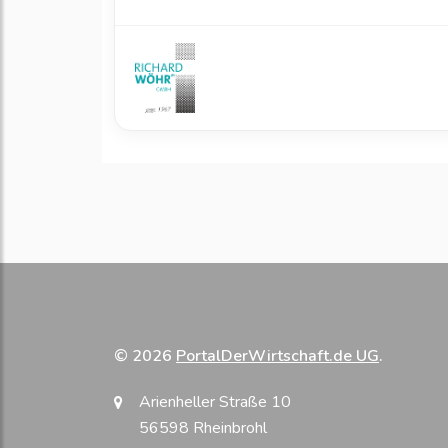
© 2026
PortalDerWirtschaft.de UG
.
Arienheller Straße 10
56598 Rheinbrohl