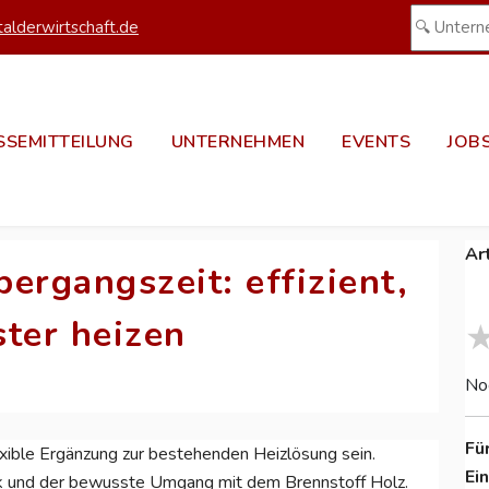
alderwirtschaft.de
SSEMITTEILUNG
UNTERNEHMEN
EVENTS
JOB
Ar
ergangszeit: effizient,
ster heizen
No
Fü
xible Ergänzung zur bestehenden Heizlösung sein.
Ei
nik und der bewusste Umgang mit dem Brennstoff Holz.