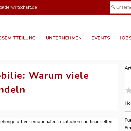
alderwirtschaft.de
SSEMITTEILUNG
UNTERNEHMEN
EVENTS
JOB
Ar
bilie: Warum viele
andeln
No
Fü
örige oft vor emotionalen, rechtlichen und finanziellen
Ei