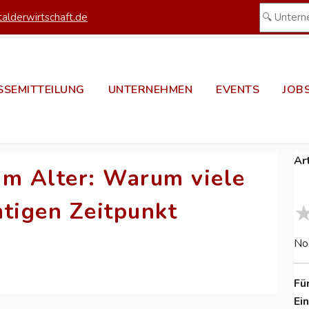
alderwirtschaft.de
SSEMITTEILUNG
UNTERNEHMEN
EVENTS
JOB
Ar
im Alter: Warum viele
htigen Zeitpunkt
No
Fü
Ei