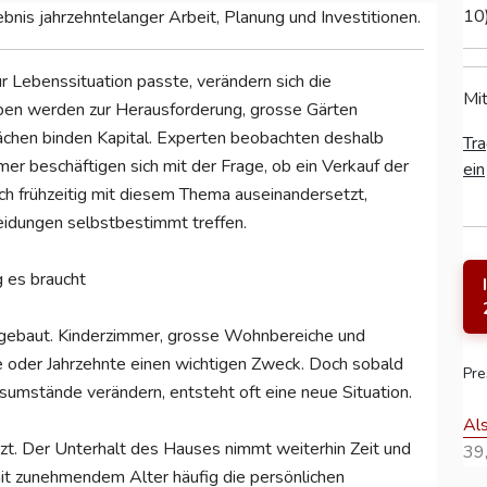
10
bnis jahrzehntelanger Arbeit, Planung und Investitionen.
r Lebenssituation passte, verändern sich die
Mit
pen werden zur Herausforderung, grosse Gärten
chen binden Kapital. Experten beobachten deshalb
Tra
r beschäftigen sich mit der Frage, ob ein Verkauf der
ein
ich frühzeitig mit diesem Thema auseinandersetzt,
idungen selbstbestimmt treffen.
g es braucht
n gebaut. Kinderzimmer, grosse Wohnbereiche und
e oder Jahrzehnte einen wichtigen Zweck. Doch sobald
Pre
sumstände verändern, entsteht oft eine neue Situation.
Al
zt. Der Unterhalt des Hauses nimmt weiterhin Zeit und
39,
 mit zunehmendem Alter häufig die persönlichen