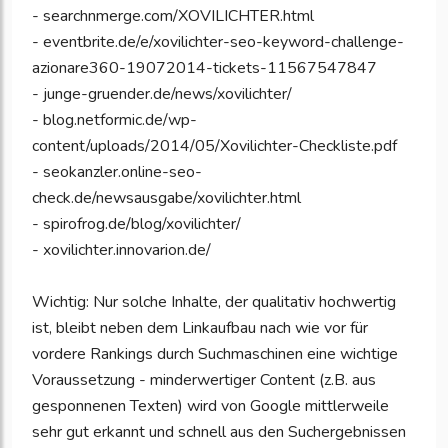
- searchnmerge.com/XOVILICHTER.html
- eventbrite.de/e/xovilichter-seo-keyword-challenge-
azionare360-19072014-tickets-11567547847
- junge-gruender.de/news/xovilichter/
- blog.netformic.de/wp-
content/uploads/2014/05/Xovilichter-Checkliste.pdf
- seokanzler.online-seo-
check.de/newsausgabe/xovilichter.html
- spirofrog.de/blog/xovilichter/
- xovilichter.innovarion.de/
Wichtig: Nur solche Inhalte, der qualitativ hochwertig
ist, bleibt neben dem Linkaufbau nach wie vor für
vordere Rankings durch Suchmaschinen eine wichtige
Voraussetzung - minderwertiger Content (z.B. aus
gesponnenen Texten) wird von Google mittlerweile
sehr gut erkannt und schnell aus den Suchergebnissen