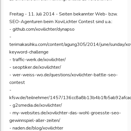
Freitag - 11. Juli 2014 - Seiten bekannter Web- bzw.
SEO-Agenturen beim XoviLichter Contest sind u.a.:
- github.com/xovilichter/dynapso
-
terimakasihku.com/content/agung305/2014/june/sunday/xovi
keyword-challenge
- traffic-werk.de/xovilichter/
- seoptiker.de/xovilichter/
- wer-weiss-wo.de/questions/xovilichter-battle-seo-
contest
-
kfsw.de/teilnehmer/1457/136cc8a8b13b4b1fb5ab92afc
- g2smedia.de/xovilichter/
- my-websites.de/xovilichter-das-wohl-groesste-seo-
gewinnspiel-aller-zeiten/
- naden.de/blog/xovilichter