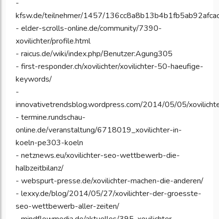
-
kfsw.de/teilnehmer/1457/136cc8a8b13b4b1fb5ab92afc
- elder-scrolls-online.de/community/7390-
xovilichter/profile.html
- raicus.de/wiki/index.php/Benutzer:Agung305
- first-responder.ch/xovilichter/xovilichter-50-haeufige-
keywords/
-
innovativetrendsblog.wordpress.com/2014/05/05/xovilichte
- termine.rundschau-
online.de/veranstaltung/6718019_xovilichter-in-
koeln-pe303-koeln
- netznews.eu/xovilichter-seo-wettbewerb-die-
halbzeitbilanz/
- webspurt-presse.de/xovilichter-machen-die-anderen/
- lexxy.de/blog/2014/05/27/xovilichter-der-groesste-
seo-wettbewerb-aller-zeiten/