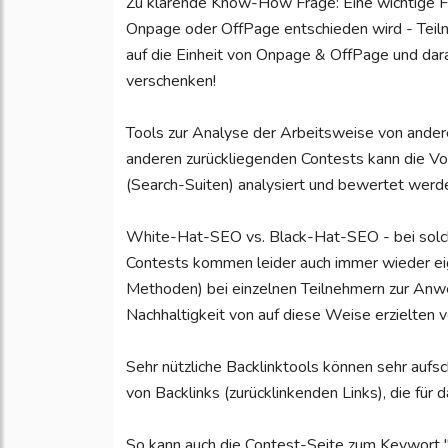
Zu klärende Know-How Frage: Eine wichtige F
Onpage oder OffPage entschieden wird - Teil
auf die Einheit von Onpage & OffPage und dara
verschenken!
Tools zur Analyse der Arbeitsweise von ande
anderen zurückliegenden Contests kann die V
(Search-Suiten) analysiert und bewertet werden
White-Hat-SEO vs. Black-Hat-SEO - bei solche
Contests kommen leider auch immer wieder eig
Methoden) bei einzelnen Teilnehmern zur Anw
Nachhaltigkeit von auf diese Weise erzielten 
Sehr nützliche Backlinktools können sehr aufsc
von Backlinks (zurücklinkenden Links), die für
So kann auch die Contest-Seite zum Keywort