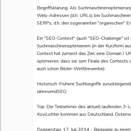
Begriffsklärung: Als Suchmaschinenoptimieru
Web-Adressen (d.h. URLs) bei Suchmaschinen 
SERPs, d.h. den sogenannten "organischen" Er
Ein "SEO-Contest" (auch "SEO-Challenge" ist 
Suchmaschinenoptimierern (in der Kurzform auc
Contest hat zumeist das Ziel, eine Domain / 
optimieren, dass sie zum Finale des Contests 
auch schon Bilder-Wettbewerbe).
Historisch: Frühere Suchbegriffe zurückliege
JahresendSEO.
Top: Die Teilnehmer des aktuell laufenden 3
XoviLichter kommen aus Deutschland, Österre
Donnerstag, 17. Juli 2014 - Beispiele zu eine