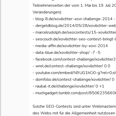
Teilnehmerseiten der vom 1. Mai bis 19. Juli 
Veränderungen):
- blog-8.de/xovilichter-xovi-challenge-2014 
- dergeldblog.de/2014/05/28/xovilichter-we
- marcelrudolph.de/seocontests/15-xovilichter
- seocouch.de/xovilichter-seo-contest-bringt-
- media-affin.de/xovilichter-by-xovi-2014
- data-blue.de/xovilichter-shop/ -7 -5
- facebook.com/contest-challenge/xovilichter
- wrel.de/contest-challenge/xovilichter/ 0 0
- youtube.com/embed/N9UG1hCi0-g?rel=0;s
- domfolio.de/contest-challenge/xovilichter/ 0
- raubal-it.de/challenge/xovilichter/ 0 +1
- muchgadget.tumblr.com/post/85062356606/
Solche SEO-Contests sind unter Webmastern n
des Webs mit für die Allgemeinheit nutzlosen I