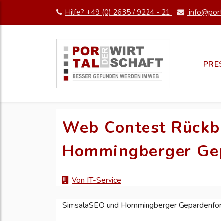
Hilfe? +49 (0) 2635 / 9224 - 21
info@port
PRE
Web Contest Rückb
Hommingberger Gep
Von IT-Service
SimsalaSEO und Hommingberger Gepardenfore