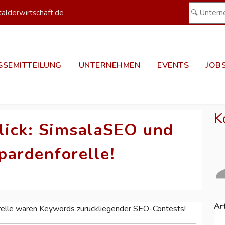
alderwirtschaft.de
SSEMITTEILUNG
UNTERNEHMEN
EVENTS
JOB
K
lick: SimsalaSEO und
ardenforelle!
Ar
lle waren Keywords zurückliegender SEO-Contests!