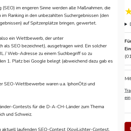
ng (SEO) im engeren Sinne werden alle Maßnahmen, die
im Ranking in den unbezahlten Suchergebnissen (den
gebnissen) auf Spitzenplätze bringen, gewertet.
also ein Wettbewerb, der unter
Fü
h als SEO bezeichnet), ausgetragen wird. Ein solcher
Ei
URL / Web-Adresse zu einem Suchbegriff so zu
(0
den 1. Platz bei Google belegt (abweichend dazu gab es
Mit
nder SEO-Wettbewerbe waren u.a. IphonÖtzi und
Tra
ein
-Länder-Contests für die D-A-CH-Länder zum Thema
ich und Schweiz.
m aktuell laufenden SEO-Contest (XoviLichter-Contest,