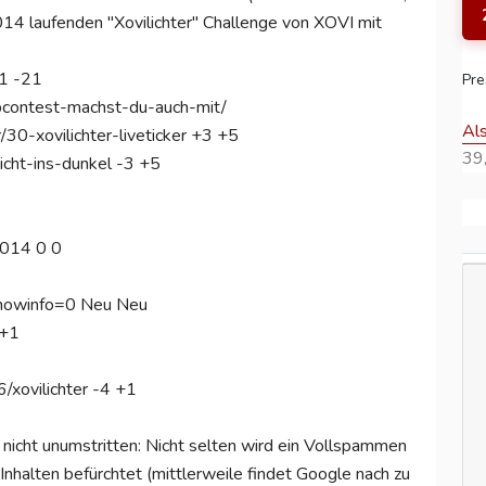
2014 laufenden "Xovilichter" Challenge von XOVI mit
-1 -21
Pre
bcontest-machst-du-auch-mit/
Al
/30-xovilichter-liveticker +3 +5
39,
licht-ins-dunkel -3 +5
2014 0 0
howinfo=0 Neu Neu
 +1
xovilichter -4 +1
icht unumstritten: Nicht selten wird ein Vollspammen
nhalten befürchtet (mittlerweile findet Google nach zu