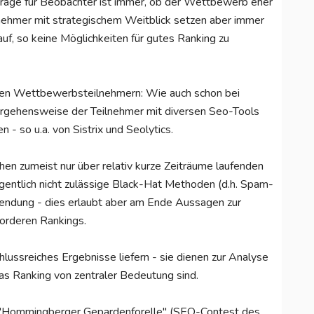
rage für Beobachter ist immer, ob der Wettbewerb eher
nehmer mit strategischem Weitblick setzen aber immer
uf, so keine Möglichkeiten für gutes Ranking zu
ren Wettbewerbsteilnehmern: Wie auch schon bei
orgehensweise der Teilnehmer mit diversen Seo-Tools
 - so u.a. von Sistrix und Seolytics.
n zumeist nur über relativ kurze Zeiträume laufenden
entlich nicht zulässige Black-Hat Methoden (d.h. Spam-
endung - dies erlaubt aber am Ende Aussagen zur
vorderen Rankings.
hlussreiches Ergebnisse liefern - sie dienen zur Analyse
 das Ranking von zentraler Bedeutung sind.
 "Hommingberger Gepardenforelle" (SEO-Contest des