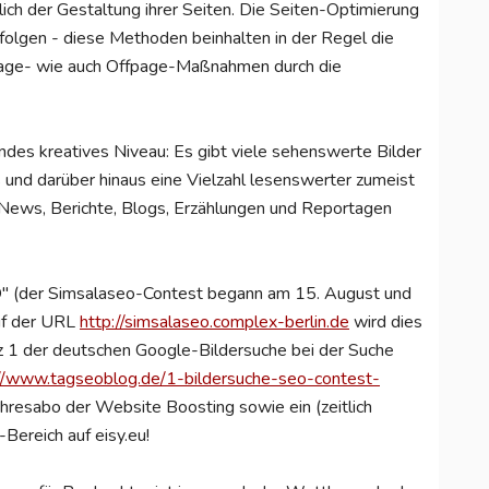
ch der Gestaltung ihrer Seiten. Die Seiten-Optimierung
folgen - diese Methoden beinhalten in der Regel die
page- wie auch Offpage-Maßnahmen durch die
endes kreatives Niveau: Es gibt viele sehenswerte Bilder
s und darüber hinaus eine Vielzahl lesenswerter zumeist
s, News, Berichte, Blogs, Erzählungen und Reportagen
" (der Simsalaseo-Contest begann am 15. August und
uf der URL
http://simsalaseo.complex-berlin.de
wird dies
tz 1 der deutschen Google-Bildersuche bei der Suche
://www.tagseoblog.de/1-bildersuche-seo-contest-
Jahresabo der Website Boosting sowie ein (zeitlich
ereich auf eisy.eu!