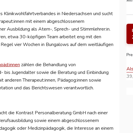
nes Klinikwohlfahrtverbandes in Niedersachsen und sucht
erapeut:innen mit einem abgeschlossenem
einer Ausbildung als Atem-, Sprech- und Stimmlehrer:in.
nären, etwa 30-köpfigen Team arbeitet eng mit den
er Regel vier Wochen in Bungalows auf dem weitläufigen
Pre
opäd:innen
zählen die Behandlung von
Al
d- bis Jugendalter sowie die Beratung und Einbindung
39,
mit anderen Therapeut:innen, Pädagog:innen sowie
tation und das Berichtswesen verantwortlich.
sucht die Kontrast Personalberatung GmbH nach einer
Berufsausbildung sowie einem abgeschlossenem
dagogik oder Medizinpädagogik, die Interesse an einem