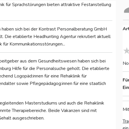
nik für Sprachstörungen bieten attraktive Festanstellung
Ar
haben sich bei der Kontrast Personalberatung GmbH
. Die etablierte Headhunting Agentur rekrutiert aktuell
k für Kommunikationsstörungen...
eitgeber aus dem Gesundheitswesen haben sich bei
No
urg Hilfe für die Personalsuche geholt. Die etablierte
chend Logopäd:innen für eine Rehaklinik für
Fü
dalter sowie Pflegepädagog:innen für eine staatlich
Ei
begleitenden Masterstudiums und auch die Rehaklinik
Mit
timmte Therapiebereiche. Beide Vakanzen sind mit
Gehalt ausgeschrieben.
Tra
ein