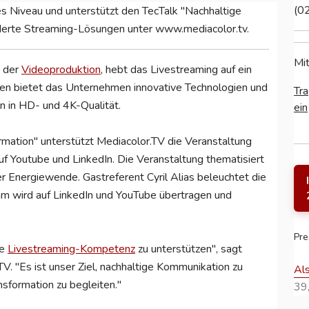
(0
s Niveau und unterstützt den TecTalk "Nachhaltige
derte Streaming-Lösungen unter www.mediacolor.tv.
Mit
n der
Videoproduktion
, hebt das Livestreaming auf ein
n bietet das Unternehmen innovative Technologien und
Tra
 in HD- und 4K-Qualität.
ein
mation" unterstützt Mediacolor.TV die Veranstaltung
uf Youtube und LinkedIn. Die Veranstaltung thematisiert
er Energiewende. Gastreferent Cyril Alias beleuchtet die
m wird auf LinkedIn und YouTube übertragen und
Pre
re
Livestreaming-Kompetenz
zu unterstützen", sagt
TV. "Es ist unser Ziel, nachhaltige Kommunikation zu
Al
nsformation zu begleiten."
39,