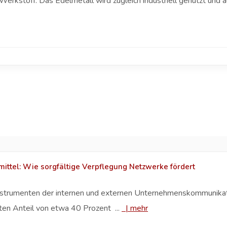
n Werkstoff. Das Edelmetall wird zugleich industriell genutzt und
ttel: Wie sorgfältige Verpflegung Netzwerke fördert
nstrumenten der internen und externen Unternehmenskommunikat
en Anteil von etwa 40 Prozent ...
|
mehr