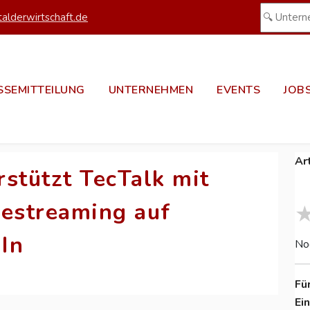
alderwirtschaft.de
SSEMITTEILUNG
UNTERNEHMEN
EVENTS
JOB
Ar
stützt TecTalk mit
vestreaming auf
In
No
Fü
Ei