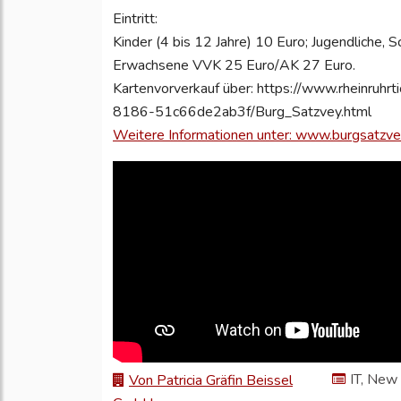
Eintritt:
Kinder (4 bis 12 Jahre) 10 Euro; Jugendliche,
Erwachsene VVK 25 Euro/AK 27 Euro.
Kartenvorverkauf über: https://www.rheinruhr
8186-51c66de2ab3f/Burg_Satzvey.html
Weitere Informationen unter: www.burgsatzve
IT, New
Von Patricia Gräfin Beissel