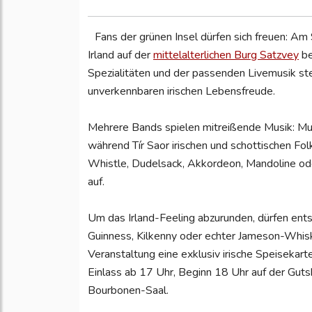
Fans der grünen Insel dürfen sich freuen: Am 
Irland auf der
mittelalterlichen Burg Satzvey
be
Spezialitäten und der passenden Livemusik st
unverkennbaren irischen Lebensfreude.
Mehrere Bands spielen mitreißende Musik: Muir
während Tír Saor irischen und schottischen Fol
Whistle, Dudelsack, Akkordeon, Mandoline ode
auf.
Um das Irland-Feeling abzurunden, dürfen ent
Guinness, Kilkenny oder echter Jameson-Whisk
Veranstaltung eine exklusiv irische Speisekar
Einlass ab 17 Uhr, Beginn 18 Uhr auf der Guts
Bourbonen-Saal.