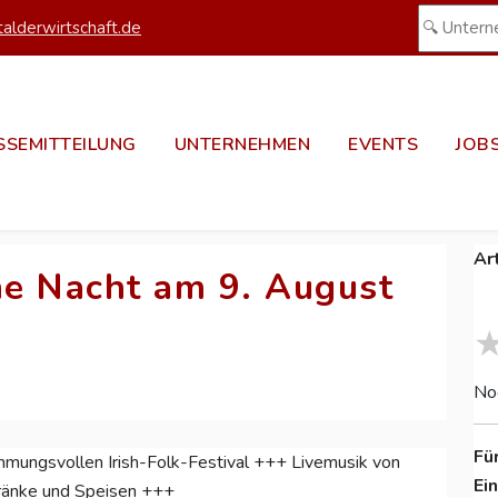
alderwirtschaft.de
SSEMITTEILUNG
UNTERNEHMEN
EVENTS
JOB
Ar
he Nacht am 9. August
No
Fü
immungsvollen Irish-Folk-Festival +++ Livemusik von
Ei
tränke und Speisen +++