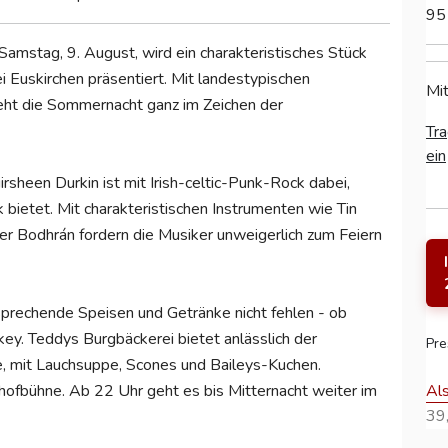
95
Samstag, 9. August, wird ein charakteristisches Stück
i Euskirchen präsentiert. Mit landestypischen
Mit
eht die Sommernacht ganz im Zeichen der
Tra
ein
sheen Durkin ist mit Irish-celtic-Punk-Rock dabei,
k bietet. Mit charakteristischen Instrumenten wie Tin
r Bodhrán fordern die Musiker unweigerlich zum Feiern
sprechende Speisen und Getränke nicht fehlen - ob
ey. Teddys Burgbäckerei bietet anlässlich der
Pre
te, mit Lauchsuppe, Scones und Baileys-Kuchen.
Al
hofbühne. Ab 22 Uhr geht es bis Mitternacht weiter im
39,