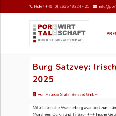
Hilfe? +49 (0) 2635 / 9224 - 21
info@port
PRE
Burg Satzvey: Irisc
2025
Von Patricia Gräfin Beissel GmbH
Mittelalterliche Wasserburg avanciert zum st
Muirsheen Durkin und Tír Saor +++ Irische Ge