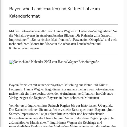
Bayerische Landschaften und Kulturschätze im
Kalenderformat
Mit den Fotokalendern 2025 von Hanna Wagner im Calvendo-Verlag erleben Sie
die Vielfalt Bayerns in atemberaubenden Bildern. Die Kalender „Inn-Salzach-
Impressionen“, „Romantisches Mainfranken“, „Faszination Oberpfalz“ und viele
mehr entführen Monat für Monat in die schönsten Landschaften und
Kulturschätze Bayerns.
Bayern fasziniert mit seiner einzigartigen Mischung aus Natur und Kultur.
Fotografin Hanna Wagner fängt dieses Zusammenspiel in ihren Fotokalendern
meisterhaft ein. Ihre beeindruckenden Aufnahmen, veröffentlicht im Calvendo-
Verlag, zeigen die Regionen Bayerns in ihren schönsten Momenten.
Von der ursprünglichen
Inn-Salzach-Region
bis zur historischen
Oberpfalz
:
Die Kalender nehmen Sie mit auf eine visuelle Reise quer durch Bayern. „Inn-
Salzach-Impressionen“ zeigt unberührte Auwälder und beeindruckende
Klosterbauten entlang der Flüsse Inn und Salzach, die diese Region prägen. In
„Romantisches Mainfranken“ fängt Hanna Wagner die Rebhänge und
mittelalterlichen Stadtmauern der fränkischen Weingegenden ein, die entlang der