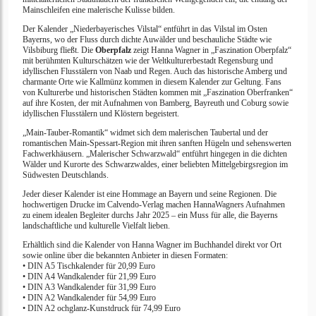
Mainschleifen eine malerische Kulisse bilden.
Der Kalender „Niederbayerisches Vilstal“ entführt in das Vilstal im Osten
Bayerns, wo der Fluss durch dichte Auwälder und beschauliche Städte wie
Vilsbiburg fließt. Die
Oberpfalz
zeigt Hanna Wagner in „Faszination Oberpfalz“
mit berühmten Kulturschätzen wie der Weltkulturerbestadt Regensburg und
idyllischen Flusstälern von Naab und Regen. Auch das historische Amberg und
charmante Orte wie Kallmünz kommen in diesem Kalender zur Geltung. Fans
von Kulturerbe und historischen Städten kommen mit „Faszination Oberfranken“
auf ihre Kosten, der mit Aufnahmen von Bamberg, Bayreuth und Coburg sowie
idyllischen Flusstälern und Klöstern begeistert.
„Main-Tauber-Romantik“ widmet sich dem malerischen Taubertal und der
romantischen Main-Spessart-Region mit ihren sanften Hügeln und sehenswerten
Fachwerkhäusern. „Malerischer Schwarzwald“ entführt hingegen in die dichten
Wälder und Kurorte des Schwarzwaldes, einer beliebten Mittelgebirgsregion im
Südwesten Deutschlands.
Jeder dieser Kalender ist eine Hommage an Bayern und seine Regionen. Die
hochwertigen Drucke im Calvendo-Verlag machen HannaWagners Aufnahmen
zu einem idealen Begleiter durchs Jahr 2025 – ein Muss für alle, die Bayerns
landschaftliche und kulturelle Vielfalt lieben.
Erhältlich sind die Kalender von Hanna Wagner im Buchhandel direkt vor Ort
sowie online über die bekannten Anbieter in diesen Formaten:
• DIN A5 Tischkalender für 20,99 Euro
• DIN A4 Wandkalender für 21,99 Euro
• DIN A3 Wandkalender für 31,99 Euro
• DIN A2 Wandkalender für 54,99 Euro
• DIN A2 ochglanz-Kunstdruck für 74,99 Euro