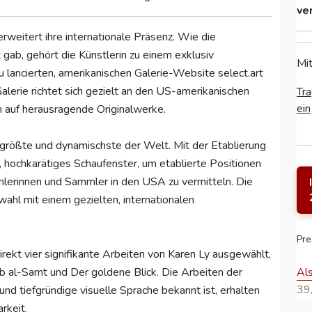
ve
weitert ihre internationale Präsenz. Wie die
gab, gehört die Künstlerin zu einem exklusiv
Mit
lancierten, amerikanischen Galerie-Website select.art
Galerie richtet sich gezielt an den US-amerikanischen
Tra
ein
h auf herausragende Originalwerke.
 größte und dynamischste der Welt. Mit der Etablierung
es, hochkarätiges Schaufenster, um etablierte Positionen
lerinnen und Sammler in den USA zu vermitteln. Die
wahl mit einem gezielten, internationalen
Pre
rekt vier signifikante Arbeiten von Karen Ly ausgewählt,
Al
 al-Samt und Der goldene Blick. Die Arbeiten der
39,
 und tiefgründige visuelle Sprache bekannt ist, erhalten
rkeit.