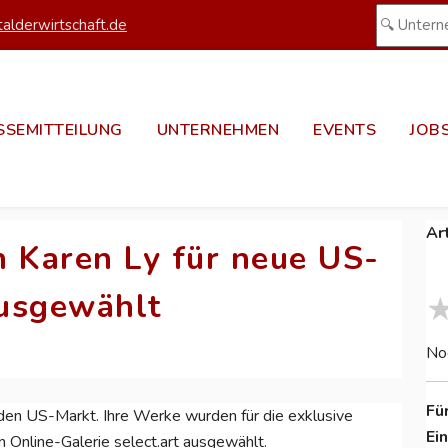
alderwirtschaft.de
SSEMITTEILUNG
UNTERNEHMEN
EVENTS
JOB
Ar
n Karen Ly für neue US-
ausgewählt
No
Fü
 den US-Markt. Ihre Werke wurden für die exklusive
Ei
n Online-Galerie select.art ausgewählt.