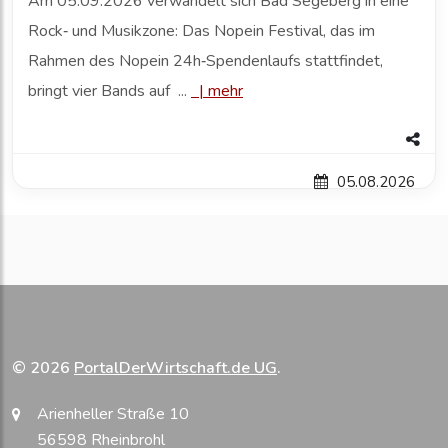
Am 05.09.2026 verwandelt sich Bad Segeberg in eine
Rock‑ und Musikzone: Das Nopein Festival, das im
Rahmen des Nopein 24h‑Spendenlaufs stattfindet,
bringt vier Bands auf ...
|
mehr
05.08.2026
© 2026
PortalDerWirtschaft.de UG
.
Arienheller Straße 10
56598 Rheinbrohl