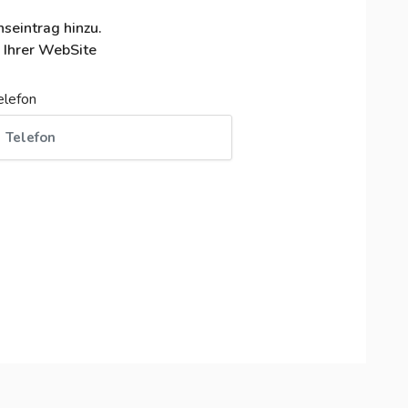
seintrag hinzu.
 Ihrer WebSite
elefon