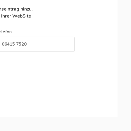
seintrag hinzu.
 Ihrer WebSite
elefon