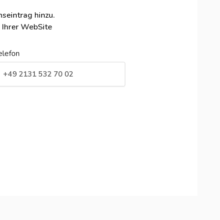
seintrag hinzu.
 Ihrer WebSite
elefon