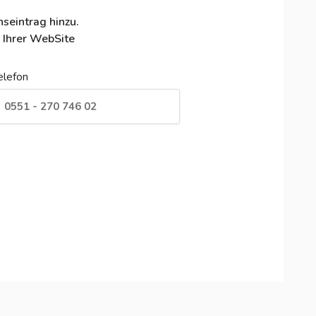
seintrag hinzu.
 Ihrer WebSite
elefon