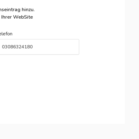
seintrag hinzu.
 Ihrer WebSite
elefon