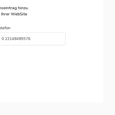
seintrag hinzu.
 Ihrer WebSite
elefon